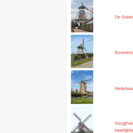
De Graa
Bovenmo
Nederwaa
Hoogmade
Heerlijkh