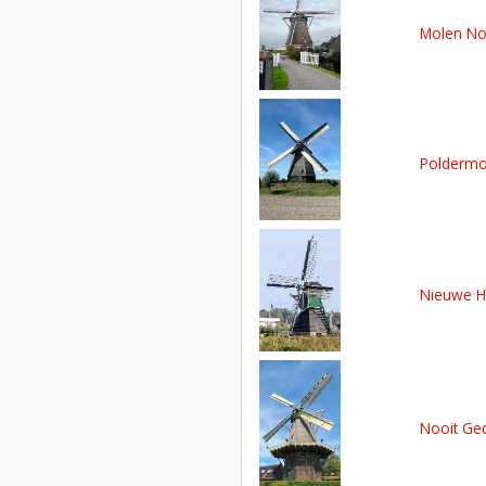
Molen No
Poldermo
Nieuwe 
Nooit Ge