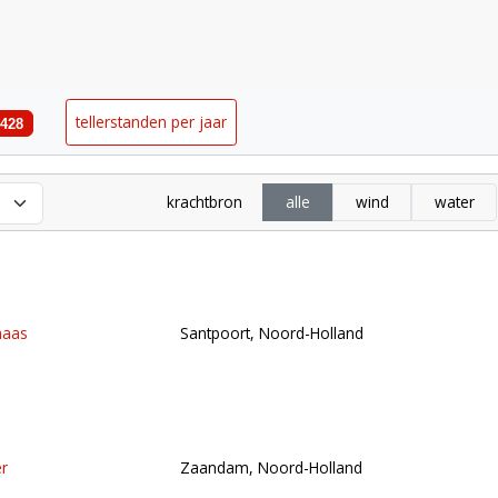
tabase
tellerstanden per jaar
428
krachtbron
alle
wind
water
krachtbron
haas
Santpoort, Noord-Holland
r
Zaandam, Noord-Holland