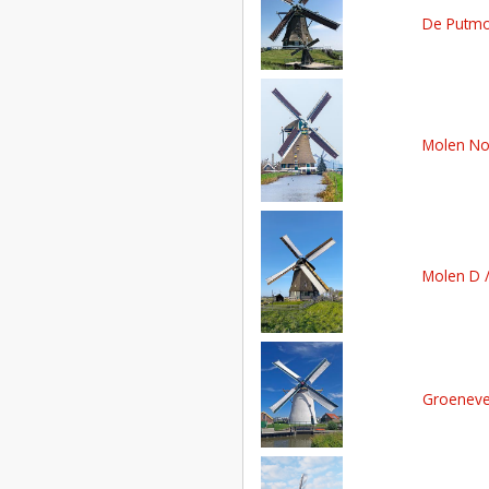
De Putmo
Molen No
Molen D 
Groeneve