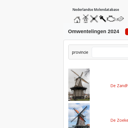
hoofdmenu
home
home
molendatabase
roedendatabase
assendatabase
motorenda
stuur
een
bericht
omwentelingen 2024
provincie
De Zand
De Zoeke