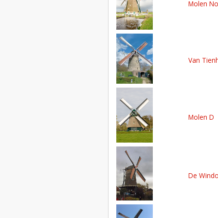
Molen No
Van Tie
Molen D
De Windo