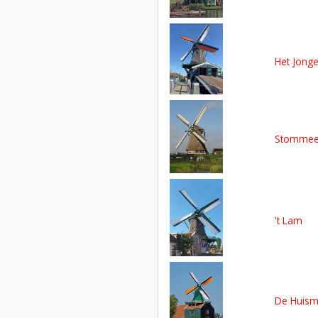
Het Jong
Stommee
't Lam
De Huis