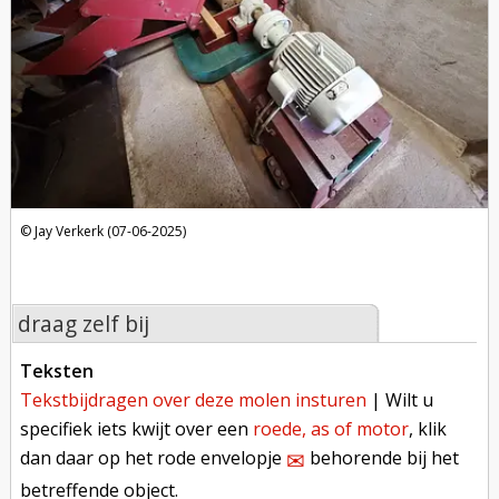
Jay Verkerk (07-06-2025)
draag zelf bij
teksten
tekstbijdragen over deze molen insturen
| Wilt u
specifiek iets kwijt over een
roede, as of motor
, klik
dan daar op het rode envelopje
behorende bij het
✉︎
betreffende object.