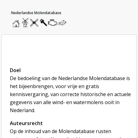
ga direct naar de inhoud
hoofdmenu
home
home
molendatabase
roedendatabase
assendatabase
motorendatabase
stuur
een
bericht
Doel, auteursrecht, gebruiksvoorwaarden,
privacy en oorsprong
Doel
De bedoeling van de Nederlandse Molendatabase is
het bijeenbrengen, voor vrije en gratis
kennisvergaring, van correcte historische en actuele
gegevens van alle wind- en watermolens ooit in
Nederland.
Auteursrecht
Op de inhoud van de Molendatabase rusten