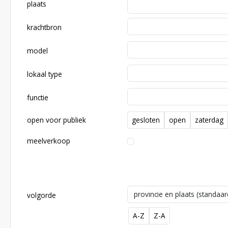
plaats
krachtbron
model
lokaal type
functie
open voor publiek
gesloten
open
zaterdag
meelverkoop
volgorde
Sort order
A-Z
Z-A