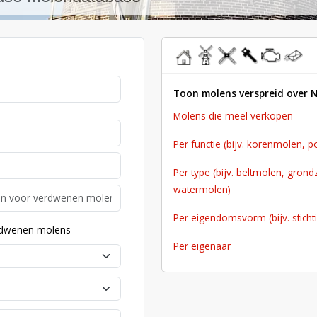
ho
mol
roe
ass
mot
stuu
hoofdmenu
me
end
den
end
ore
r
atab
data
atab
ndat
een
Toon molens verspreid over 
ase
bas
ase
aba
beri
molens die meel verkopen
e
se
cht
per functie (bijv. korenmolen, 
per type (bijv. beltmolen, grondzeiler, stellingmolen,
watermolen)
per eigendomsvorm (bijv. stichti
rdwenen molens
per eigenaar