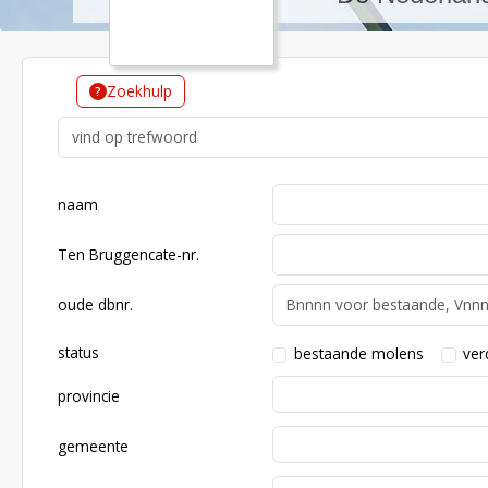
Zoekhulp
naam
Ten Bruggencate-nr.
oude dbnr.
status
bestaande molens
ve
provincie
gemeente