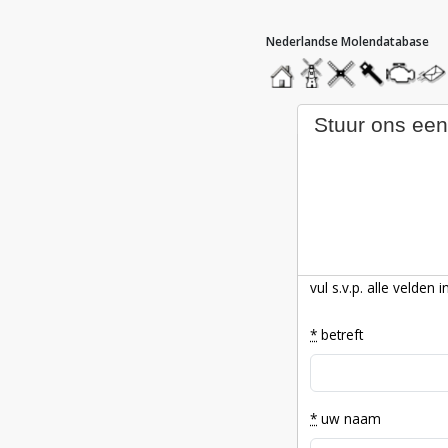
hoofdmenu
home
home
molendatabase
roedendatabase
assendatabas
motorend
stuur
een
beric
stuur ons een
vul s.v.p. alle velden i
*
betreft
*
uw naam