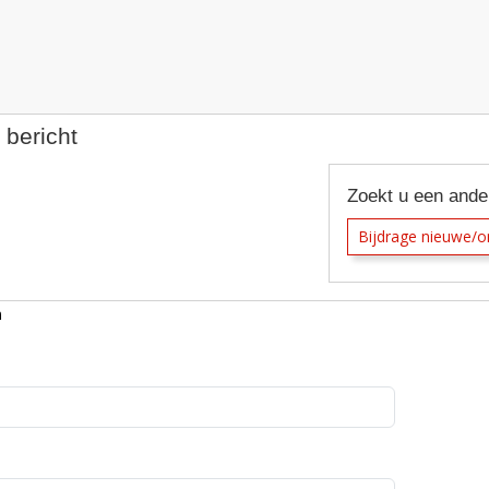
e
atabase
ht
 bericht
Zoekt u een ande
Bijdrage nieuwe/
n