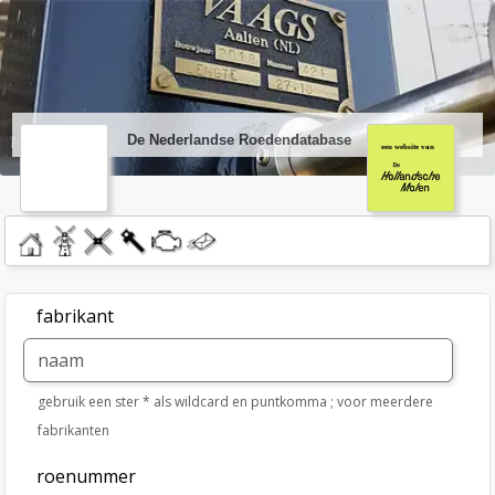
ga direct naar de inhoud
Nederlandse Molendatabase
vorige
volg
De Nederlandse Roedendatabase
home
molendatabase
roedendatabase
assendatabase
motorendatabase
stuur
een
bericht
fabrikant
gebruik een ster * als wildcard en puntkomma ; voor meerdere
fabrikanten
roenummer