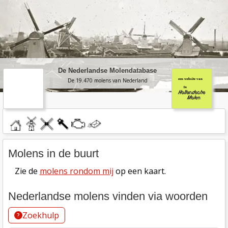
ga direct naar de inhoud
Nederlandse Molendatabase
vorige
vol
De Nederlandse Molendatabase
De 19.470 molens van Nederland
home
molendatabase
roedendatabase
assendatabase
motorendatabase
stuur
een
bericht
Molens in de buurt
Zie de
molens rondom mij
op een kaart.
Nederlandse molens vinden via woorden
Zoekhulp