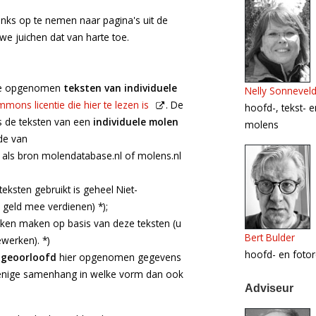
 links op te nemen naar pagina's uit de
we juichen dat van harte toe.
ase opgenomen
teksten
van individuele
Nelly Sonnevel
mons licentie die hier te lezen is
. De
hoofd-, tekst- 
ns de teksten van een
individuele molen
molens
de van
als bron molendatabase.nl of molens.nl
teksten gebruikt is geheel Niet-
geld mee verdienen) *);
ken maken op basis van deze teksten (u
Bert Bulder
ewerken). *)
hoofd- en foto
t geoorloofd
hier opgenomen gegevens
enige samenhang in welke vorm dan ook
Adviseur