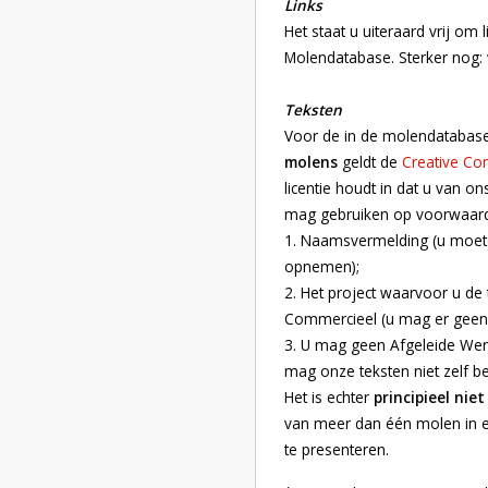
Links
Het staat u uiteraard vrij om
Molendatabase. Sterker nog: 
Teksten
Voor de in de molendatab
molens
geldt de
Creative Com
licentie houdt in dat u van o
mag gebruiken op voorwaar
1. Naamsvermelding (u moet 
opnemen);
2. Het project waarvoor u de 
Commercieel (u mag er geen 
3. U mag geen Afgeleide Wer
mag onze teksten niet zelf b
Het is echter
principieel nie
van meer dan één molen in 
te presenteren.