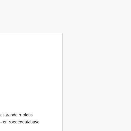
p
 bestaande molens
n- en roedendatabase