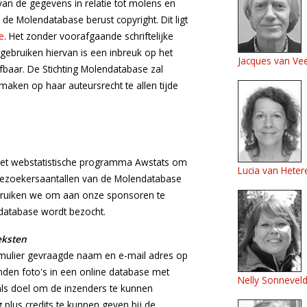
an de gegevens in relatie tot molens en
 de Molendatabase berust copyright. Dit ligt
e
. Het zonder voorafgaande schriftelijke
bruiken hiervan is een inbreuk op het
Jacques van Ve
afbaar. De Stichting Molendatabase zal
maken op haar auteursrecht te allen tijde
het webstatistische programma Awstats om
Lucia van Heter
ezoekersaantallen van de Molendatabase
gebruiken we om aan onze sponsoren te
database wordt bezocht.
eksten
rmulier gevraagde naam en e-mail adres op
nden foto's in een online database met
Nelly Sonnevel
 als doel om de inzenders te kunnen
plus credits te kunnen geven bij de