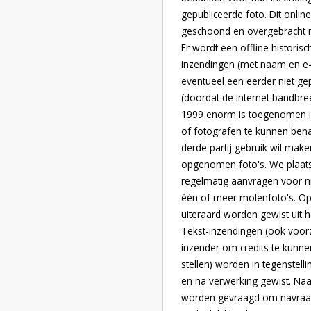
gepubliceerde foto. Dit onlin
geschoond en overgebracht na
Er wordt een offline historis
inzendingen (met naam en e-
eventueel een eerder niet ge
(doordat de internet bandbr
1999 enorm is toegenomen is 
of fotografen te kunnen bena
derde partij gebruik wil mak
opgenomen foto's. We plaatse
regelmatig aanvragen voor n
één of meer molenfoto's. O
uiteraard worden gewist uit he
Tekst-inzendingen (ook voor
inzender om credits te kunn
stellen) worden in tegenstell
en na verwerking gewist. Na
worden gevraagd om navraag