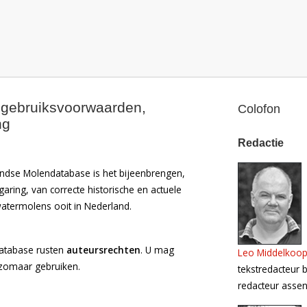
e
atabase
ht
, gebruiksvoorwaarden,
Colofon
ng
Redactie
ndse Molendatabase is het bijeenbrengen,
garing, van correcte historische en actuele
atermolens ooit in Nederland.
atabase rusten
auteursrechten
. U mag
Leo Middelkoo
 zomaar gebruiken.
tekstredacteur
redacteur asse