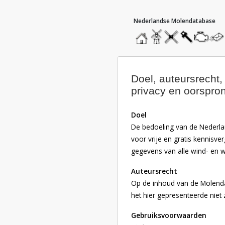
hoofdmenu
ga direct naar de inhoud
home
home
molendatabase
roedendatabase
assendatabas
motorend
stuur
een
beric
Doel, auteursrecht
privacy en oorspro
Doel
De bedoeling van de Nederla
voor vrije en gratis kennisver
gegevens van alle wind- en w
Auteursrecht
Op de inhoud van de Molend
het hier gepresenteerde niet
Gebruiksvoorwaarden