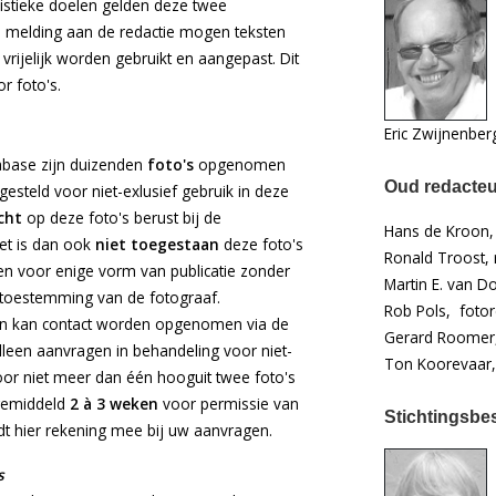
listieke doelen gelden deze twee
a melding aan de redactie mogen teksten
vrijelijk worden gebruikt en aangepast. Dit
or foto's.
Eric Zwijnenber
abase zijn duizenden
foto's
opgenomen
Oud redacte
n gesteld voor niet-exlusief gebruik in deze
cht
op deze foto's berust bij de
Hans de Kroon, t
Het is dan ook
niet toegestaan
deze foto's
Ronald Troost, 
en voor enige vorm van publicatie zonder
Martin E. van D
 toestemming van de fotograaf.
Rob Pols, fotor
en kan contact worden opgenomen via de
Gerard Roomer,
lleen aanvragen in behandeling voor niet-
Ton Koorevaar,
oor niet meer dan één hooguit twee foto's
 gemiddeld
2 à 3 weken
voor permissie van
Stichtingsbe
dt hier rekening mee bij uw aanvragen.
s