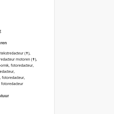
g
uren
ekstredacteur (✝︎),
redacteur motoren (✝︎),
oornik, fotoredacteur,
edacteur,
 fotoredacteur,
 fotoredacteur
stuur