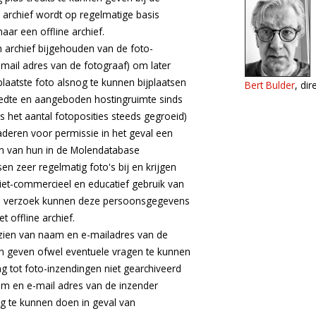
e archief wordt op regelmatige basis
ar een offline archief.
ch archief bijgehouden van de foto-
mail adres van de fotograaf) om later
plaatste foto alsnog te kunnen bijplaatsen
Bert Bulder
, di
eedte en aangeboden hostingruimte sinds
het aantal fotoposities steeds gegroeid)
deren voor permissie in het geval een
en van hun in de Molendatabase
n zeer regelmatig foto's bij en krijgen
iet-commercieel en educatief gebruik van
p verzoek kunnen deze persoonsgegevens
t offline archief.
zien van naam en e-mailadres van de
en geven ofwel eventuele vragen te kunnen
ing tot foto-inzendingen niet gearchiveerd
am en e-mail adres van de inzender
 te kunnen doen in geval van