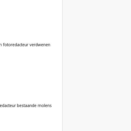
d
en fotoredacteur verdwenen
redacteur bestaande molens