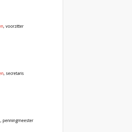
en
, voorzitter
en
, secretaris
d
, penningmeester