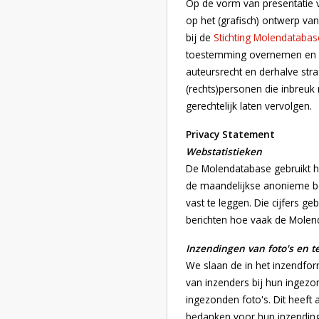
Op de vorm van presentatie v
op het (grafisch) ontwerp van
bij de
Stichting Molendatabas
toestemming overnemen en ge
auteursrecht en derhalve str
(rechts)personen die inbreuk 
gerechtelijk laten vervolgen.
Privacy Statement
Webstatistieken
De Molendatabase gebruikt 
de maandelijkse anonieme b
vast te leggen. Die cijfers 
berichten hoe vaak de Molen
Inzendingen van foto's en t
We slaan de in het inzendfo
van inzenders bij hun ingezo
ingezonden foto's. Dit heeft
bedanken voor hun inzending 