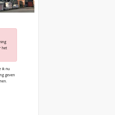
ming
r het
 ik nu
ming geven
nen.