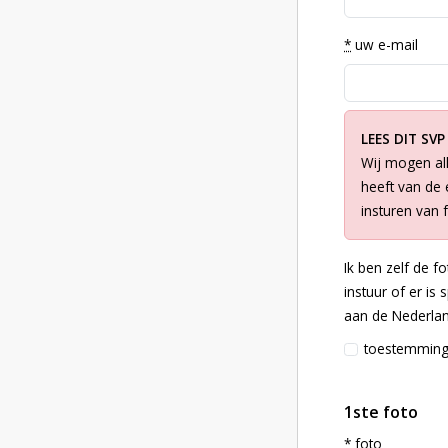
*
uw e-mail
LEES DIT SVP
Wij mogen all
heeft van de e
insturen van 
Ik ben zelf de f
instuur of er is
aan de Nederlan
toestemmin
1ste foto
*
foto