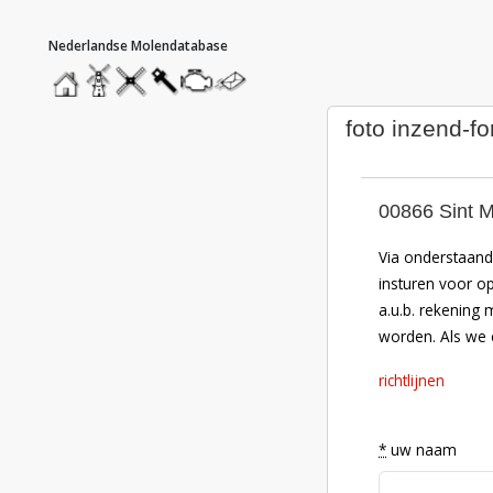
hoofdmenu
home
home
molendatabase
roedendatabase
assendatabase
motorendatabase
stuur
een
bericht
foto inzend-fo
00866 Sint M
Via onderstaand 
insturen voor o
a.u.b. rekening 
worden. Als we e
richtlijnen
*
uw naam