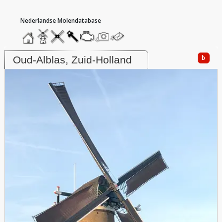
hoofdmenu
home
home
molendatabase
roedendatabase
assendatabase
motorendatabase
stuur
stuur
een
een
Molen De Peilmolen, Oud-Alblas
foto
bericht
b
Oud-Alblas, Zuid-Holland