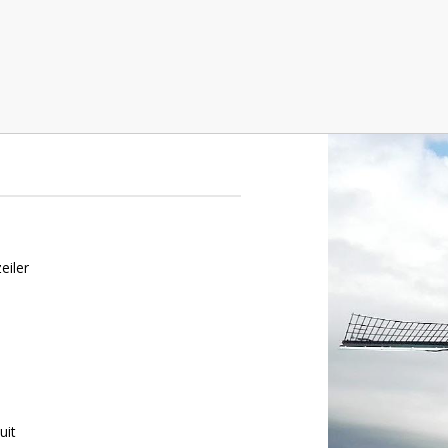
e
eiler
uit