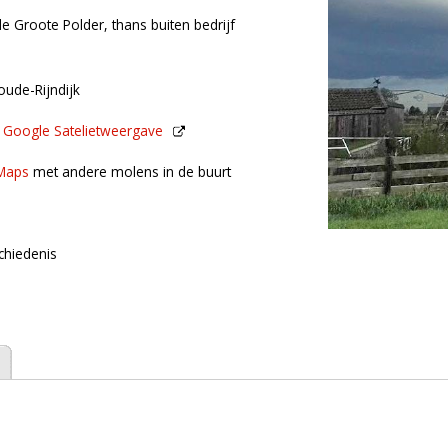
e Groote Polder, thans buiten bedrijf
ude-Rijndijk
n
Google Satelietweergave
de buurt
Maps
met andere molens in de buurt
chiedenis