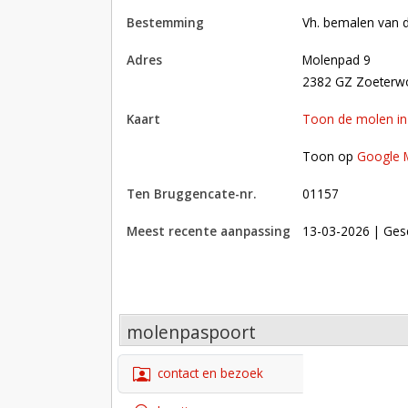
bestemming
Vh. bemalen van d
adres
Molenpad 9
2382 GZ Zoeterwo
kaart
Toon de molen i
Toon op Google Maps met andere molens in 
Toon op
Google 
Ten Bruggencate-nr.
01157
Meest recente aanpassing
13-03-2026
| Ges
molenpaspoort
contact en bezoek