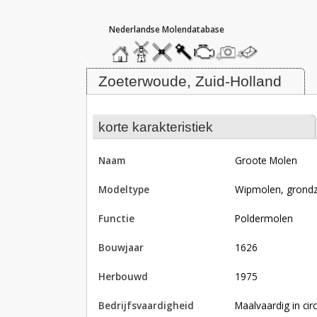
hoofdmenu
home
home
molendatabase
roedendatabase
assendatabase
motorendatabase
stuur
stuur
een
een
Molen Groote Molen, Zoeterwoud
foto
bericht
Zoeterwoude, Zuid-Holland
korte karakteristiek
naam
Groote Molen
modeltype
Wipmolen, grondz
functie
poldermolen
bouwjaar
1626
herbouwd
1975
bedrijfsvaardigheid
Maalvaardig in circ