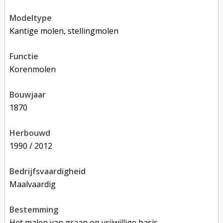
modeltype
Kantige molen, stellingmolen
functie
korenmolen
bouwjaar
1870
herbouwd
1990 / 2012
bedrijfsvaardigheid
Maalvaardig
bestemming
Het malen van graan op vrijwillige basis.