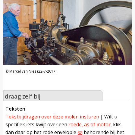
Marcel van Nies (22-7-2017)
draag zelf bij
teksten
tekstbijdragen over deze molen insturen
| Wilt u
specifiek iets kwijt over een
roede, as of motor
, klik
dan daar op het rode envelopje
behorende bij het
✉︎