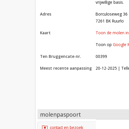
vrijwillige basis.
adres
Borculoseweg 36
7261 BK Ruurlo
kaart
Toon de molen i
Toon op Google Maps met andere molens in 
Toon op
Google 
Ten Bruggencate-nr.
00399
Meest recente aanpassing
20-12-2025
| Tell
molenpaspoort
contact en bezoek