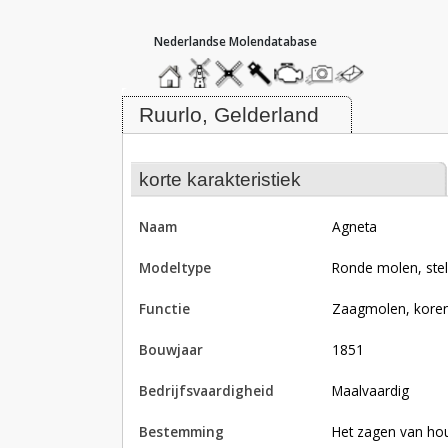
hoofdmenu
home
home
molendatabase
roedendatabase
assendatabase
motorendatabase
stuur
stuur
een
een
Molen Agneta, Ruurlo
foto
bericht
Ruurlo, Gelderland
korte karakteristiek
naam
Agneta
modeltype
Ronde molen, ste
functie
zaagmolen, kor
bouwjaar
1851
bedrijfsvaardigheid
Maalvaardig
bestemming
Het zagen van hout en het opwekken van elektriciteit, thans op