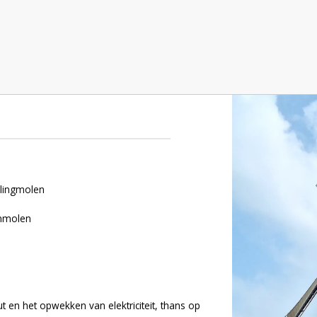
llingmolen
enmolen