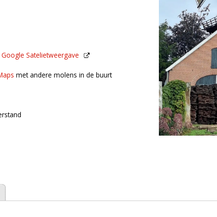
n
Google Satelietweergave
de buurt
Maps
met andere molens in de buurt
erstand