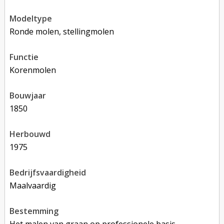
modeltype
Ronde molen, stellingmolen
functie
korenmolen
bouwjaar
1850
herbouwd
1975
bedrijfsvaardigheid
Maalvaardig
bestemming
Het malen van graan op professionele basis