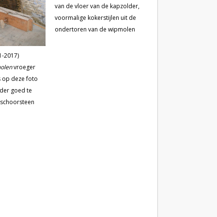
van de vloer van de kapzolder,
voormalige kokerstijlen uit de
ondertoren van de wipmolen
die uit ca. 1600 dateerde en in
1725 werd afgebroken.
1-2017)
olen
vroeger
 op deze foto
lder goed te
e schoorsteen
merkwaardige
 in de jaren
vorige eeuw
 de bedoeling
.