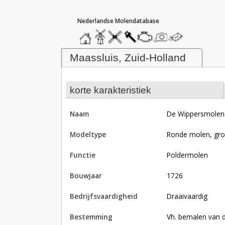
hoofdmenu
home
home
molendatabase
roedendatabase
assendatabase
motorendatabase
stuur
stuur
een
een
Molen De Wippersmolen, Maasslu
foto
bericht
Maassluis, Zuid-Holland
korte karakteristiek
naam
De Wippersmolen
modeltype
Ronde molen, gro
functie
poldermolen
bouwjaar
1726
bedrijfsvaardigheid
Draaivaardig
bestemming
Vh. bemalen van d