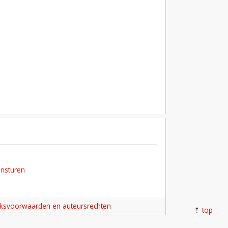
insturen
iksvoorwaarden en auteursrechten
top