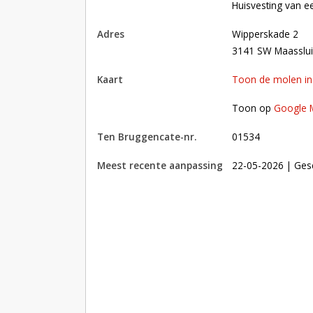
Huisvesting van e
adres
Wipperskade 2
3141 SW Maasslui
kaart
Toon de molen i
Toon op Google Maps met andere molens in 
Toon op
Google 
Ten Bruggencate-nr.
01534
Meest recente aanpassing
22-05-2026
| Ges