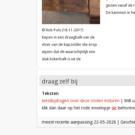
gezien vanaf de 
De kammen in he
zijn niet originee
'versiering' aang
Rob Pols (18-11-2017)
molen heeft imm
Kepen in een draagbalk van de
bovenwiel met v
vloer van de kapzolder die erop
gaande werk mee
wijzen dat dit waarschijnlijk een
stuk kokerbalk is uit de
voorganger van de huidige
molen.
draag zelf bij
teksten
tekstbijdragen over deze molen insturen
| Wilt u
✉︎
klik dan daar op het rode envelopje
behorende
meest recente aanpassing
22-05-2026
| Geschi