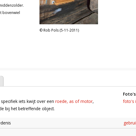
middenzolder.
t bovenwiel
l, maar ter
ebracht. De
Rob Pols (5-11-2011)
ers behalve het
ang geen
r!
foto's
 specifiek iets kwijt over een
roede, as of motor
,
foto's 
 bij het betreffende object.
edenis
gebru