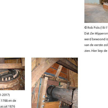
Rob Pols (18-1
Dat
De Wippersm
werd bewoond is
van de eerste zo
zien. Hier liep d
naar boven. De 
blauwe kleur werd
zeventig van de 
aangebracht met
vliegen te weren..
1-2017)
t 1788 en de
as uit 1876