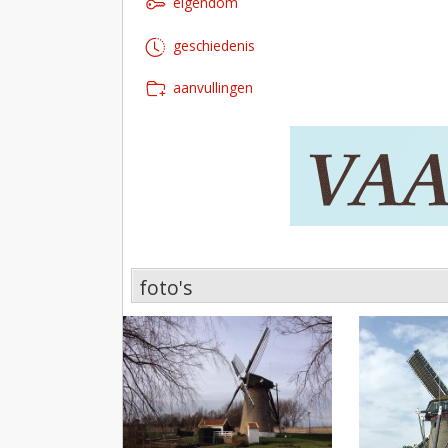
eigendom
geschiedenis
aanvullingen
foto's
foto's