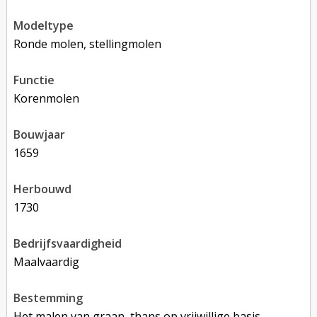
modeltype
Ronde molen, stellingmolen
functie
korenmolen
bouwjaar
1659
herbouwd
1730
bedrijfsvaardigheid
Maalvaardig
bestemming
Het malen van graan, thans op vrijwillige basis