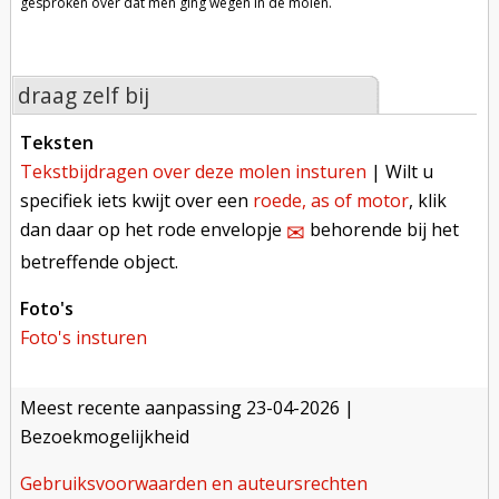
gesproken over dat men ging wegen in de molen.
draag zelf bij
teksten
tekstbijdragen over deze molen insturen
| Wilt u
specifiek iets kwijt over een
roede, as of motor
, klik
dan daar op het rode envelopje
behorende bij het
✉︎
betreffende object.
foto's
foto's insturen
meest recente aanpassing
23-04-2026
|
Bezoekmogelijkheid
gebruiksvoorwaarden en auteursrechten