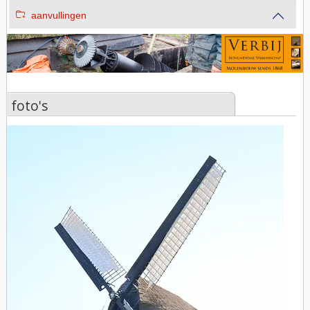
aanvullingen
foto's
foto's