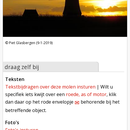
Piet Glasbergen (9-1-2019)
draag zelf bij
teksten
tekstbijdragen over deze molen insturen
| Wilt u
specifiek iets kwijt over een
roede, as of motor
, klik
dan daar op het rode envelopje
behorende bij het
✉︎
betreffende object.
foto's
foto's insturen