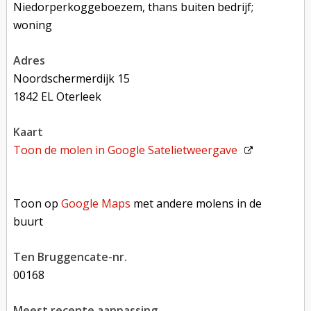
Niedorperkoggeboezem, thans buiten bedrijf;
woning
adres
Noordschermerdijk 15
1842 EL Oterleek
kaart
Toon de molen in
Google Satelietweergave
Toon op Google Maps met andere molens in de buurt
Toon op
Google Maps
met andere molens in de
buurt
Ten Bruggencate-nr.
00168
Meest recente aanpassing