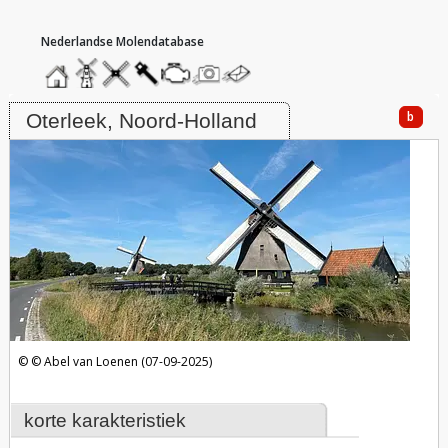
hoofdmenu
home
home
molendatabase
roedendatabase
assendatabase
motorendatabase
stuur
stuur
een
een
Molen Strijkmolen I, Oterleek
foto
bericht
b
Oterleek, Noord-Holland
Abel van Loenen (07-09-2025)
korte karakteristiek