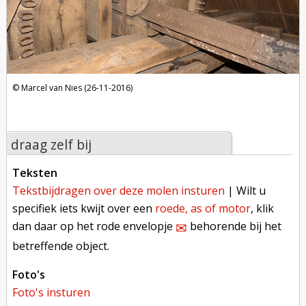
Marcel van Nies (26-11-2016)
draag zelf bij
teksten
tekstbijdragen over deze molen insturen
| Wilt u
specifiek iets kwijt over een
roede, as of motor
, klik
dan daar op het rode envelopje
behorende bij het
✉︎
betreffende object.
foto's
foto's insturen