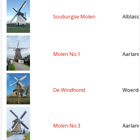
Souburgse Molen
Alblass
Molen No.1
Aarlan
De Windhond
Woerde
Molen No.3
Aarlan