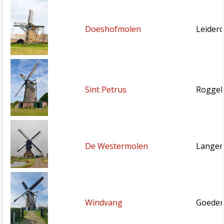
Doeshofmolen
Leiderd
Sint Petrus
Roggel 
De Westermolen
Langer
Windvang
Goeder