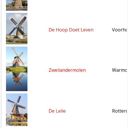
De Hoop Doet Leven
Voorho
Zweilandermolen
Warmon
De Lelie
Rotter