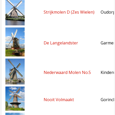
Strijkmolen D (Zes Wielen)
Oudorp
De Langelandster
Garmer
Nederwaard Molen No.5
Kinderd
Nooit Volmaakt
Gorinc