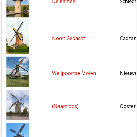
De Kameel
Schied
Nooit Gedacht
Cadzan
Weijpoortse Molen
Nieuwe
(Naamloos)
Ooster