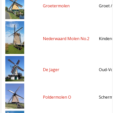
Groetermolen
Groet /
Nederwaard Molen No.2
Kinderd
De Jager
Oud-Vo
Poldermolen O
Scherm