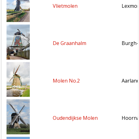
Vlietmolen
Lexmon
De Graanhalm
Burgh-
Molen No.2
Aarlan
Oudendijkse Molen
Hoorna