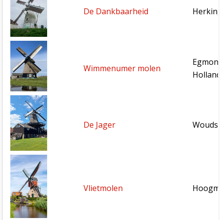
De Dankbaarheid
Herkin
Egmond
Wimmenumer molen
Hollan
De Jager
Woudse
Vlietmolen
Hoogma