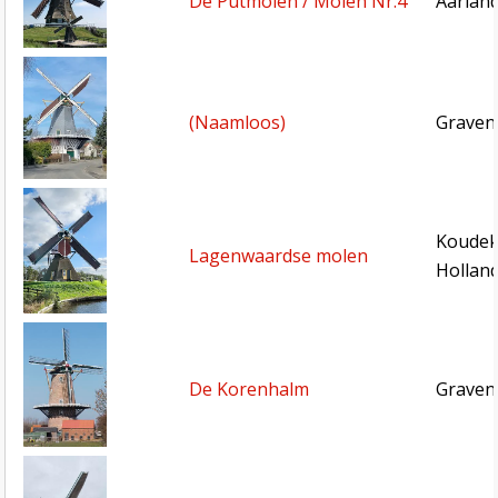
De Putmolen / Molen Nr.4
Aarlan
(Naamloos)
Gravenz
Koudeke
Lagenwaardse molen
Hollan
De Korenhalm
Gravenp