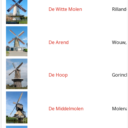
De Witte Molen
Rilland
De Arend
Wouw, 
De Hoop
Gorinc
De Middelmolen
Molena