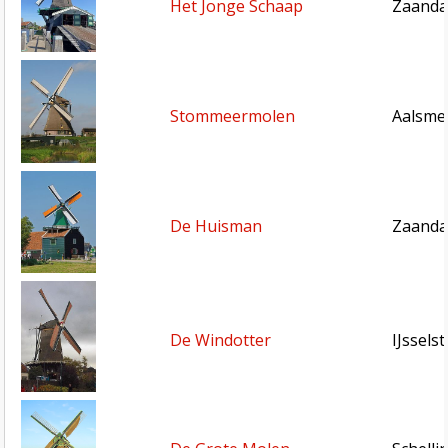
Het Jonge Schaap
Zaanda
Stommeermolen
Aalsme
De Huisman
Zaanda
De Windotter
IJssels