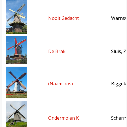
Nooit Gedacht
Warnsv
De Brak
Sluis, 
(Naamloos)
Biggek
Ondermolen K
Scherm