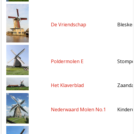
De Vriendschap
Blesken
Poldermolen E
Stompe
Het Klaverblad
Zaanda
Nederwaard Molen No.1
Kinderd