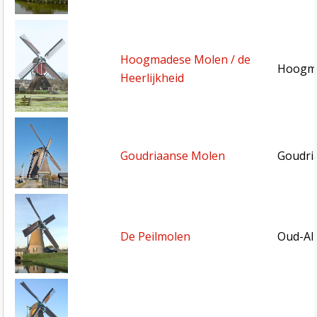
Hoogmadese Molen / de
Hoogma
Heerlijkheid
Goudriaanse Molen
Goudri
De Peilmolen
Oud-Alb