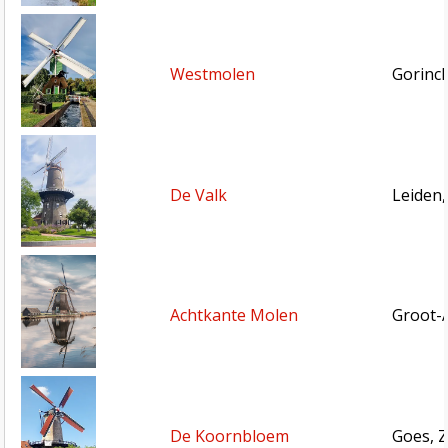
Westmolen
Gorinc
De Valk
Leiden,
Achtkante Molen
Groot-
De Koornbloem
Goes, 