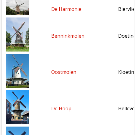
De Harmonie
Biervli
Benninkmolen
Doetin
Oostmolen
Kloetin
De Hoop
Hellevo