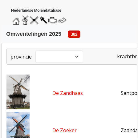
hoofdmenu
home
home
molendatabase
roedendatabase
assendatabase
motorendatabase
stuur
een
bericht
omwentelingen 2025
382
krachtb
provincie
De Zandhaas
Santpo
De Zoeker
Zaanda