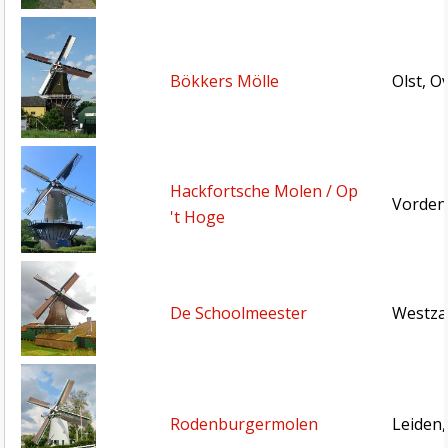
Bökkers Mölle
Olst, Ov
Hackfortsche Molen / Op
Vorden
't Hoge
De Schoolmeester
Westza
Rodenburgermolen
Leiden,