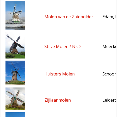
Molen van de Zuidpolder
Edam, 
Stijve Molen / Nr. 2
Meerke
Hulsters Molen
Schoond
Zijllaanmolen
Leiderd