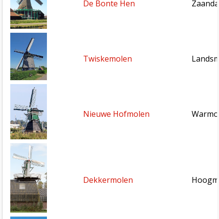
De Bonte Hen
Zaanda
Twiskemolen
Landsm
Nieuwe Hofmolen
Warmon
Dekkermolen
Hoogma