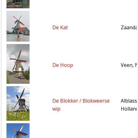
De Kat
Zaanda
De Hoop
Veen, 
De Blokker / Blokweerse
Alblass
wip
Hollan