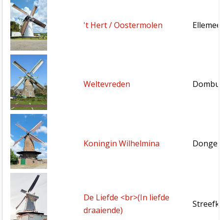
't Hert / Oostermolen
Ellemee
Weltevreden
Dombur
Koningin Wilhelmina
Dongen
De Liefde <br>(In liefde
Streefk
draaiende)