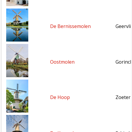
De Bernissemolen
Geervli
Oostmolen
Gorinc
De Hoop
Zoeter