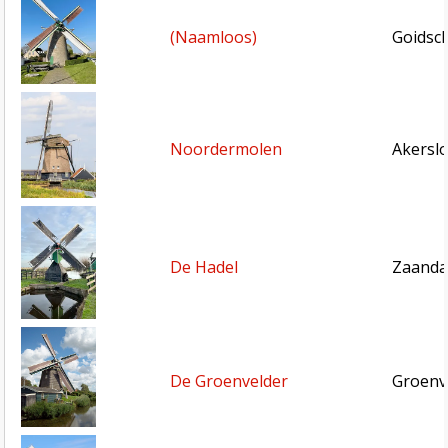
(Naamloos)
Goidsch
Noordermolen
Akersl
De Hadel
Zaanda
De Groenvelder
Groenv