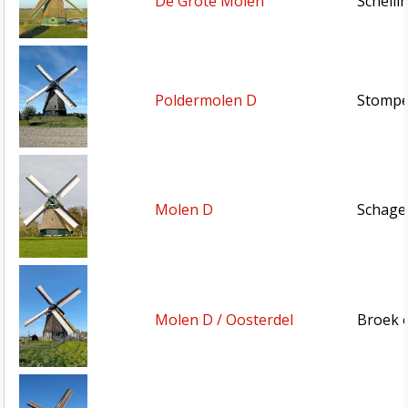
De Grote Molen
Schell
Poldermolen D
Stompe
Molen D
Schage
Molen D / Oosterdel
Broek 