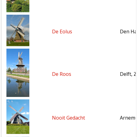
De Eolus
Den Ha
De Roos
Delft, 
Nooit Gedacht
Arnemu