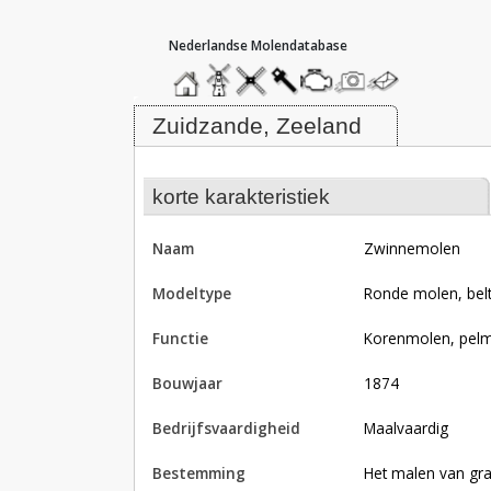
hoofdmenu
home
home
molendatabase
roedendatabase
assendatabase
motorendatabase
stuur
stuur
een
een
Molen Zwinnemolen, Zuidzande
foto
bericht
Zuidzande, Zeeland
korte karakteristiek
naam
Zwinnemolen
modeltype
Ronde molen, be
functie
korenmolen, pel
bouwjaar
1874
bedrijfsvaardigheid
Maalvaardig
bestemming
Het malen van gra