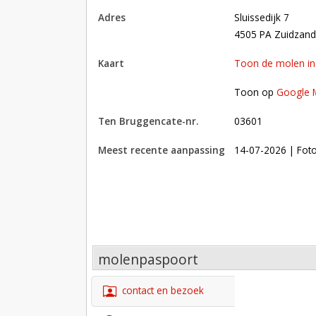
adres
Sluissedijk 7
4505 PA Zuidzan
kaart
Toon de molen i
Toon op Google Maps met andere molens in 
Toon op
Google 
Ten Bruggencate-nr.
03601
Meest recente aanpassing
14-07-2026
| Fot
molenpaspoort
contact en bezoek