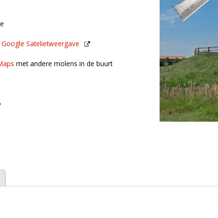
de
n
Google Satelietweergave
de buurt
Maps
met andere molens in de buurt
o