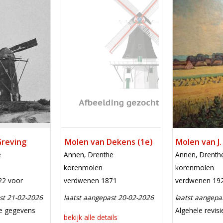
Mill
Mill
Greving
Molen van Dekens (1e)
Molen van J
locatie
locatie
e
Annen, Drenthe
Annen, Drenth
functie
functie
korenmolen
korenmolen
verdwenen
verdwenen
22 voor
verdwenen 1871
verdwenen 19
st 21-02-2026
laatst aangepast 20-02-2026
laatst aangepa
e aanpassing
meest recent
ie gegevens
Algehele revis
bekijk alle details