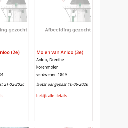
nloo (2e)
Molen van Anloo (3e)
locatie
e
Anloo, Drenthe
functie
korenmolen
verdwenen
34
verdwenen 1869
st 21-02-2026
laatst aangepast 10-06-2026
ils
bekijk alle details