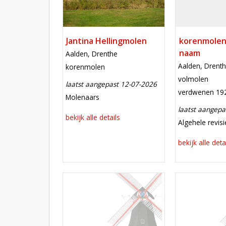
Jantina Hellingmolen
korenmolen
naam
locatie
Aalden, Drenthe
locatie
Aalden, Drent
functie
korenmolen
functie
volmolen
laatst aangepast 12-07-2026
verdwenen
verdwenen 19
meest recente aanpassing
Molenaars
laatst aangepa
bekijk alle details
meest recent
Algehele revis
bekijk alle deta
Mill
Mill