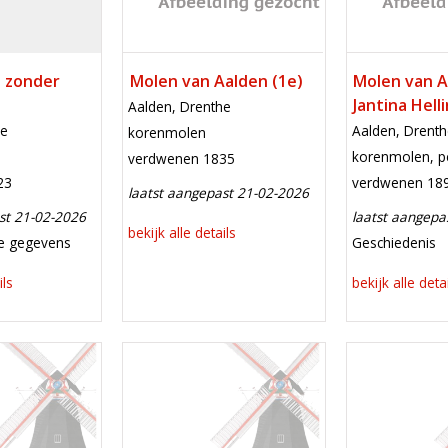
 zonder
Molen van Aalden (1e)
Molen van A
Jantina Hell
locatie
Aalden, Drenthe
locatie
he
Aalden, Drenth
functie
korenmolen
functie
korenmolen, p
verdwenen
verdwenen 1835
verdwenen
23
verdwenen 18
laatst aangepast 21-02-2026
st 21-02-2026
laatst aangepa
bekijk alle details
e aanpassing
meest recent
ie gegevens
Geschiedenis
ils
bekijk alle deta
Mill
Mill