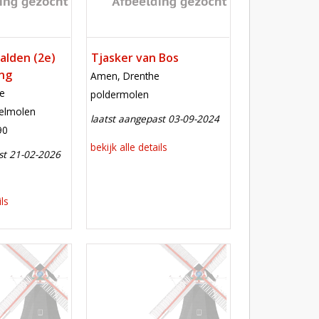
alden (2e)
Tjasker van Bos
ing
locatie
Amen, Drenthe
e
functie
poldermolen
elmolen
laatst aangepast 03-09-2024
90
bekijk alle details
st 21-02-2026
e aanpassing
ils
Mill