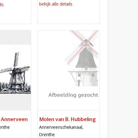
bekijk alle details
ils
Mill
 Annerveen
Molen van B. Hubbeling
locatie
enthe
Annerveenschekanaal,
Drenthe