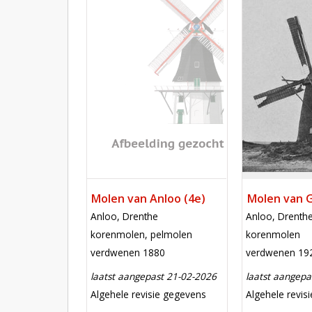
Mill
Mill
Molen van Anloo (4e)
Molen van 
locatie
locatie
Anloo, Drenthe
Anloo, Drenth
functie
functie
korenmolen, pelmolen
korenmolen
verdwenen
verdwenen
verdwenen 1880
verdwenen 19
laatst aangepast 21-02-2026
laatst aangepa
meest recente aanpassing
meest recent
Algehele revisie gegevens
Algehele revis