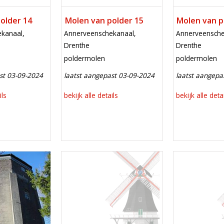
older 14
Molen van polder 15
Molen van p
locatie
locatie
kanaal,
Annerveenschekanaal,
Annerveensche
Drenthe
Drenthe
functie
functie
poldermolen
poldermolen
st 03-09-2024
laatst aangepast 03-09-2024
laatst aangepa
ils
bekijk alle details
bekijk alle deta
Mill
Mill