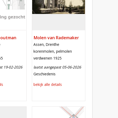
Houtman
Molen van Rademaker
locatie
e
Assen, Drenthe
functie
korenmolen, pelmolen
verdwenen
65
verdwenen 1925
st 19-02-2026
laatst aangepast 05-06-2026
e aanpassing
meest recente aanpassing
Geschiedenis
ils
bekijk alle details
Mill