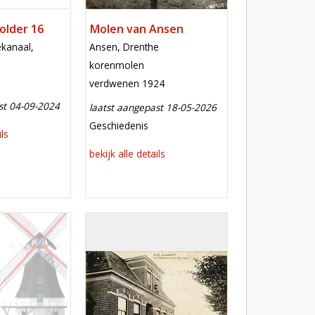
older 16
Molen van Ansen
locatie
kanaal,
Ansen, Drenthe
functie
korenmolen
verdwenen
verdwenen 1924
st 04-09-2024
laatst aangepast 18-05-2026
meest recente aanpassing
Geschiedenis
ils
bekijk alle details
Mill