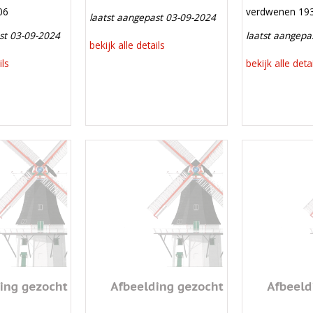
verdwenen
06
verdwenen 19
laatst aangepast 03-09-2024
st 03-09-2024
laatst aangepa
bekijk alle details
ils
bekijk alle deta
Mill
Mill