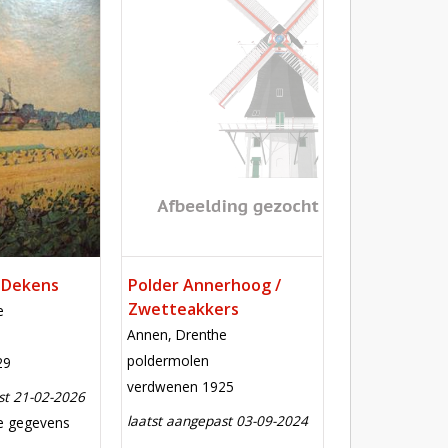
Mill
. Dekens
Polder Annerhoog /
Zwetteakkers
e
locatie
Annen, Drenthe
functie
poldermolen
29
verdwenen
verdwenen 1925
st 21-02-2026
laatst aangepast 03-09-2024
e aanpassing
ie gegevens