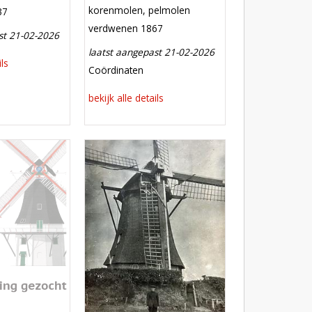
functie
korenmolen, pelmolen
37
verdwenen
verdwenen 1867
st 21-02-2026
laatst aangepast 21-02-2026
ils
meest recente aanpassing
Coördinaten
bekijk alle details
Mill