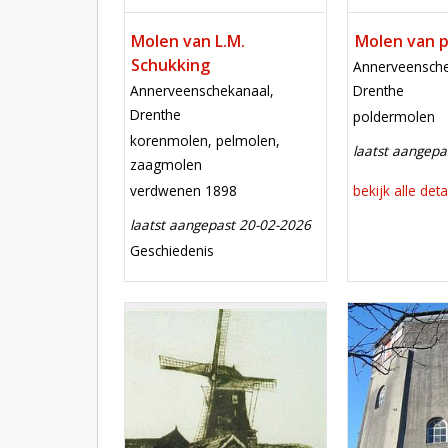
Molen van L.M.
Molen van p
Schukking
locatie
Annerveensche
locatie
Annerveenschekanaal,
Drenthe
Drenthe
functie
poldermolen
functie
korenmolen, pelmolen,
laatst aangepa
zaagmolen
verdwenen
bekijk alle deta
verdwenen 1898
laatst aangepast 20-02-2026
meest recente aanpassing
Geschiedenis
bekijk alle details
Mill
Mill