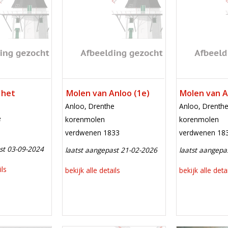
 het
Molen van Anloo (1e)
Molen van A
locatie
locatie
Anloo, Drenthe
Anloo, Drenth
e
functie
functie
korenmolen
korenmolen
verdwenen
verdwenen
verdwenen 1833
verdwenen 18
st 03-09-2024
laatst aangepast 21-02-2026
laatst aangepa
ils
bekijk alle details
bekijk alle deta