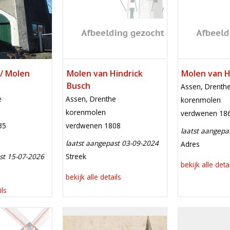
/ Molen
Molen van Hindrick
Molen van 
Busch
locatie
Assen, Drenth
locatie
e
Assen, Drenthe
functie
korenmolen
functie
korenmolen
verdwenen
verdwenen 18
verdwenen
35
verdwenen 1808
laatst aangepa
laatst aangepast 03-09-2024
meest recent
Adres
meest recente aanpassing
st 15-07-2026
Streek
bekijk alle deta
e aanpassing
bekijk alle details
ils
Mill
Mill