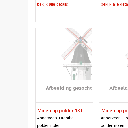
bekijk alle details
bekijk alle deta
Mill
Mill
Molen op polder 13 I
Molen op pol
locatie
locatie
Annerveen, Drenthe
Annerveen, Dr
functie
functie
poldermolen
poldermolen