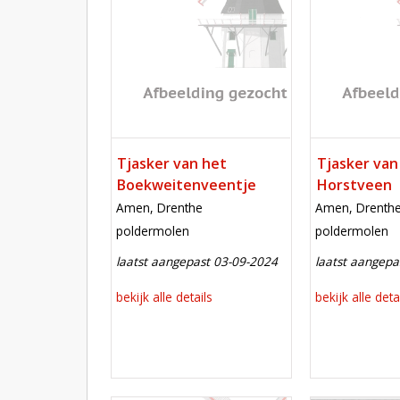
Tjasker van het
Tjasker van
Boekweitenveentje
Horstveen
locatie
locatie
Amen, Drenthe
Amen, Drenth
functie
functie
poldermolen
poldermolen
laatst aangepast 03-09-2024
laatst aangepa
bekijk alle details
bekijk alle deta