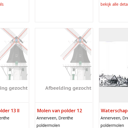
ils
bekijk alle deta
Mill
Mill
der 13 II
Molen van polder 12
Waterschap
locatie
locatie
enthe
Annerveen, Drenthe
Annerveen, Dr
functie
functie
poldermolen
poldermolen