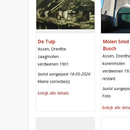
De Tulp
Molen Smid 
Busch
locatie
Assen, Drenthe
locatie
Assen, Drenth
functie
zaagmolen
functie
korenmolen
verdwenen
verdwenen 1901
verdwenen
verdwenen 19
laatst aangepast 18-05-2026
toestand
restant
meest recente aanpassing
Kleine correctie(s)
laatst aangepa
bekijk alle details
meest recent
Foto
bekijk alle deta
Mill
Mill