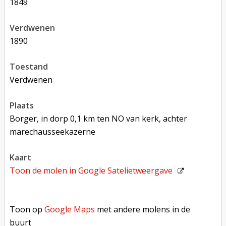
1849
verdwenen
1890
toestand
verdwenen
plaats
Borger, in dorp 0,1 km ten NO van kerk, achter
marechausseekazerne
kaart
Toon de molen in
Google Satelietweergave
Toon op Google Maps met andere molens in de buurt
Toon op
Google Maps
met andere molens in de
buurt