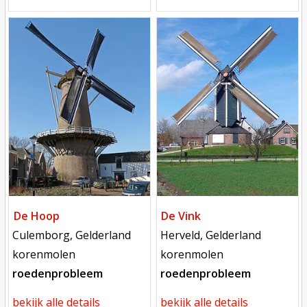
Mill
Mill
De Hoop
De Vink
locatie
locatie
Culemborg, Gelderland
Herveld, Gelderland
functie
functie
korenmolen
korenmolen
roedenprobleem
roedenprobleem
bekijk alle details
bekijk alle details