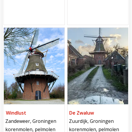
Mill
Mill
Windlust
De Zwaluw
locatie
locatie
Zandeweer, Groningen
Zuurdijk, Groningen
functie
functie
korenmolen, pelmolen
korenmolen, pelmolen