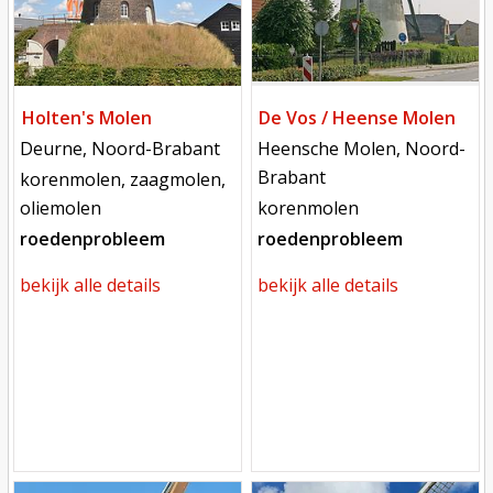
Holten's Molen
De Vos / Heense Molen
locatie
locatie
Deurne, Noord-Brabant
Heensche Molen, Noord-
Brabant
functie
korenmolen, zaagmolen,
functie
oliemolen
korenmolen
roedenprobleem
roedenprobleem
bekijk alle details
bekijk alle details