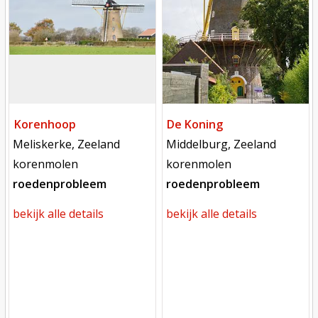
Korenhoop
De Koning
locatie
locatie
Meliskerke, Zeeland
Middelburg, Zeeland
functie
functie
korenmolen
korenmolen
roedenprobleem
roedenprobleem
bekijk alle details
bekijk alle details