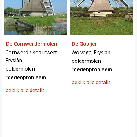
De Cornwerdermolen
De Gooijer
locatie
locatie
Cornwerd / Koarnwert,
Wolvega, Fryslân
Fryslân
functie
poldermolen
functie
poldermolen
roedenprobleem
roedenprobleem
bekijk alle details
bekijk alle details