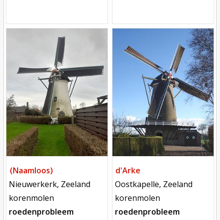
Mill
Mill
(Naamloos)
d'Arke
locatie
locatie
Nieuwerkerk, Zeeland
Oostkapelle, Zeeland
functie
functie
korenmolen
korenmolen
roedenprobleem
roedenprobleem