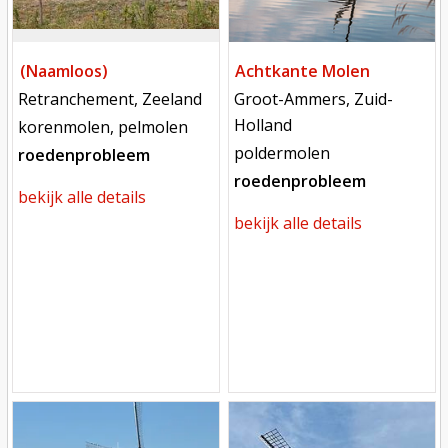
(Naamloos)
Achtkante Molen
locatie
locatie
Retranchement, Zeeland
Groot-Ammers, Zuid-
Holland
functie
korenmolen, pelmolen
functie
poldermolen
roedenprobleem
roedenprobleem
bekijk alle details
bekijk alle details
Mill
Mill