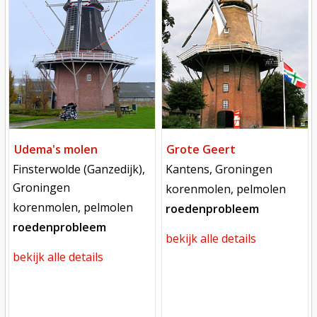
Udema's molen
Grote Geert
locatie
locatie
Finsterwolde (Ganzedijk),
Kantens, Groningen
Groningen
functie
korenmolen, pelmolen
functie
korenmolen, pelmolen
roedenprobleem
roedenprobleem
bekijk alle details
bekijk alle details