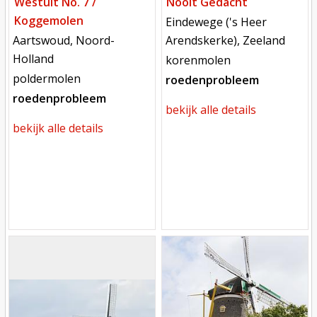
Westuit No. 7 /
Nooit Gedacht
Koggemolen
locatie
Eindewege ('s Heer
locatie
Aartswoud, Noord-
Arendskerke), Zeeland
Holland
functie
korenmolen
functie
poldermolen
roedenprobleem
roedenprobleem
bekijk alle details
bekijk alle details
Mill
Mill