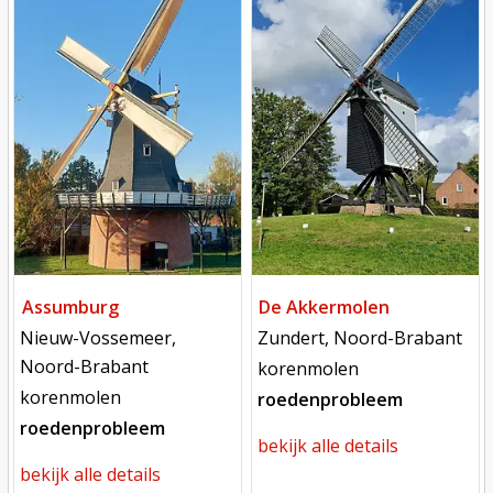
Mill
Mill
Assumburg
De Akkermolen
locatie
locatie
Nieuw-Vossemeer,
Zundert, Noord-Brabant
Noord-Brabant
functie
korenmolen
functie
korenmolen
roedenprobleem
roedenprobleem
bekijk alle details
bekijk alle details