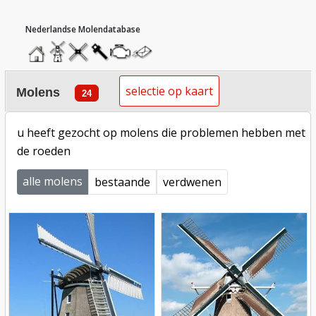
hoofdmenu
home
home
molendatabase
roedendatabase
assendatabase
motorendatabase
stuur
een
molens
bericht
selectie op kaart
molens
24
u heeft gezocht op molens die problemen hebben met
de roeden
*
State
alle molens
bestaande
verdwenen
Mill
Mill