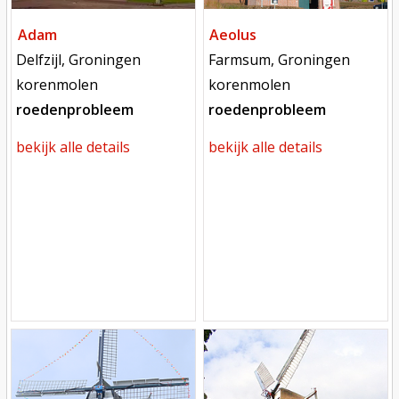
Adam
Aeolus
locatie
locatie
Delfzijl, Groningen
Farmsum, Groningen
functie
functie
korenmolen
korenmolen
roedenprobleem
roedenprobleem
bekijk alle details
bekijk alle details
Mill
Mill