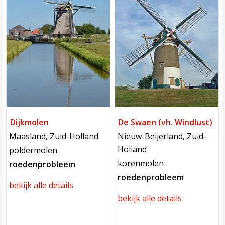
Dijkmolen
De Swaen (vh. Windlust)
locatie
locatie
Maasland, Zuid-Holland
Nieuw-Beijerland, Zuid-
Holland
functie
poldermolen
functie
korenmolen
roedenprobleem
roedenprobleem
bekijk alle details
bekijk alle details