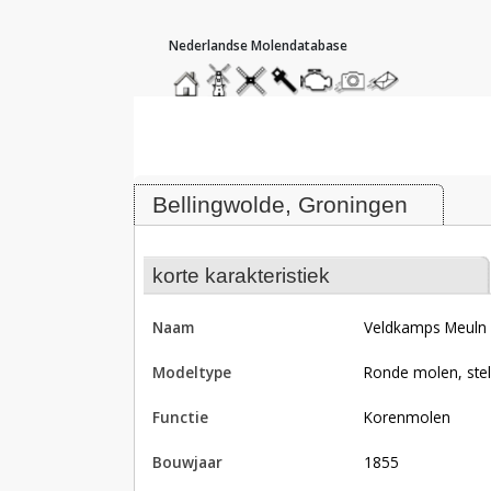
hoofdmenu
home
home
molendatabase
roedendatabase
assendatabase
motorendatabase
stuur
stuur
een
een
Molen Veldkamps Meuln, Bellingw
foto
bericht
Bellingwolde, Groningen
korte karakteristiek
naam
Veldkamps Meuln
modeltype
Ronde molen, ste
functie
korenmolen
bouwjaar
1855