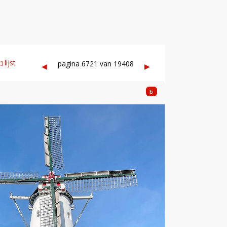
 lijst
pagina 6721 van 19408
◀︎
▶︎
b