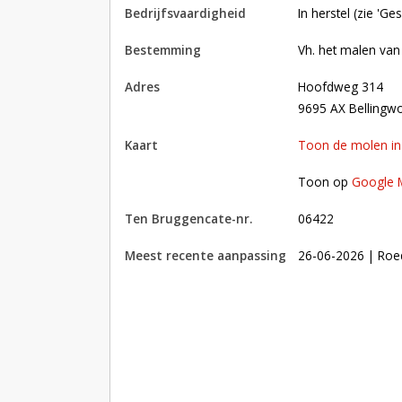
bedrijfsvaardigheid
In herstel (zie 'Ge
bestemming
Vh. het malen van
adres
Hoofdweg 314
9695 AX Bellingw
kaart
Toon de molen i
Toon op Google Maps met andere molens in 
Toon op
Google 
Ten Bruggencate-nr.
06422
Meest recente aanpassing
26-06-2026
| Roe