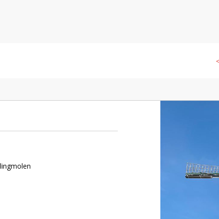
olde
◁
llingmolen