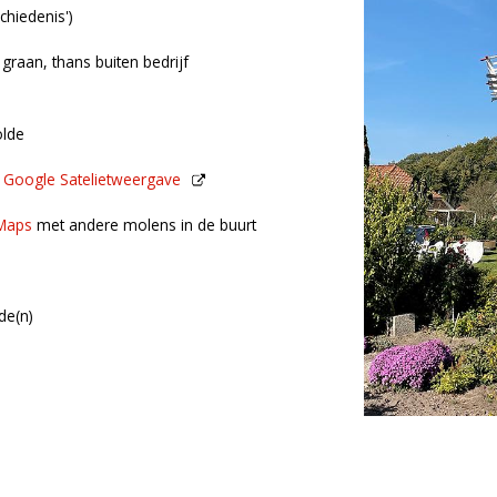
schiedenis')
 graan, thans buiten bedrijf
olde
n
Google Satelietweergave
de buurt
Maps
met andere molens in de buurt
de(n)