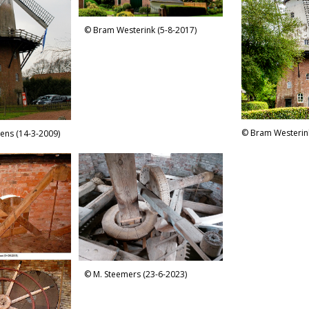
Bram Westerink (5-8-2017)
Bram Westerink
tens (14-3-2009)
M. Steemers (23-6-2023)