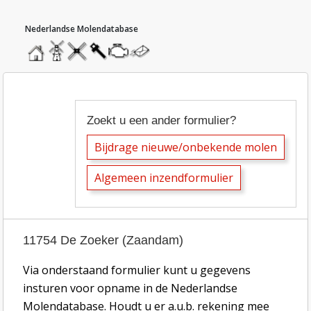
hoofdmenu
home
home
molendatabase
roedendatabase
assendatabase
motorendatabase
stuur
een
bericht
inzend-formulier tekstbijdragen molen
Zoekt u een ander formulier?
Bijdrage nieuwe/onbekende molen
Algemeen inzendformulier
11754 De Zoeker (Zaandam)
Via onderstaand formulier kunt u gegevens
insturen voor opname in de Nederlandse
Molendatabase. Houdt u er a.u.b. rekening mee