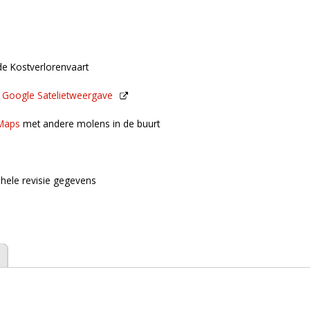
de Kostverlorenvaart
n
Google Satelietweergave
de buurt
Maps
met andere molens in de buurt
hele revisie gegevens