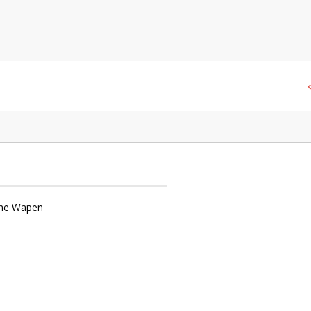
n, Amsterdam
◁
che Wapen