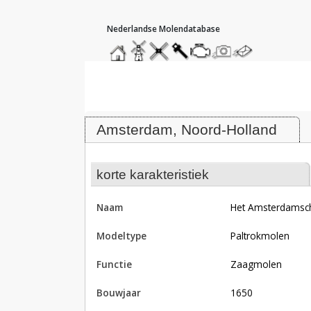
hoofdmenu
home
home
molendatabase
roedendatabase
assendatabase
motorendatabase
stuur
stuur
een
een
Molen Het Amsterdamsche Wape
foto
bericht
Amsterdam, Noord-Holland
korte karakteristiek
naam
Het Amsterdams
modeltype
Paltrokmolen
functie
zaagmolen
bouwjaar
1650