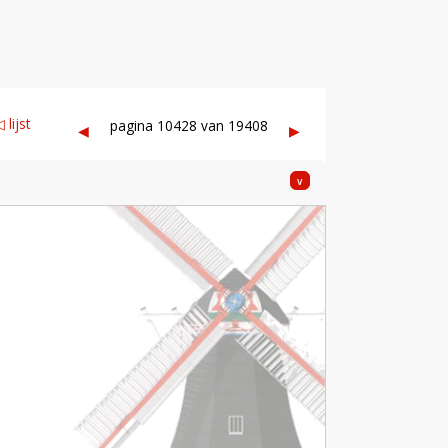
 lijst
pagina 10428 van 19408
◀︎
▶︎
v