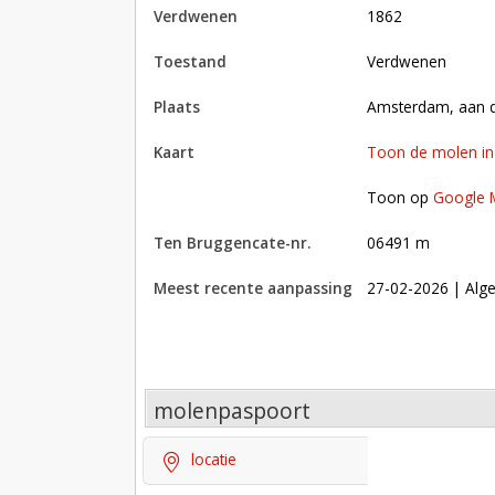
verdwenen
1862
toestand
verdwenen
plaats
Amsterdam, aan 
kaart
Toon de molen i
Toon op Google Maps met andere molens in 
Toon op
Google 
Ten Bruggencate-nr.
06491 m
Meest recente aanpassing
27-02-2026
| Alge
molenpaspoort
locatie