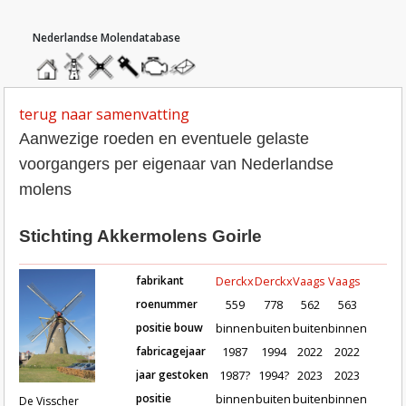
hoofdmenu
home
home
molendatabase
roedendatabase
assendatabase
motorendatabase
stuur
een
bericht
terug naar samenvatting
Aanwezige roeden en eventuele gelaste
voorgangers per eigenaar van Nederlandse
molens
Stichting Akkermolens Goirle
fabrikant
Derckx
Derckx
Vaags
Vaags
roenummer
559
778
562
563
positie bouw
binnen
buiten
buiten
binnen
fabricagejaar
1987
1994
2022
2022
Roeden van molen De Visscher in Goirl
jaar gestoken
1987?
1994?
2023
2023
positie
binnen
buiten
buiten
binnen
De Visscher