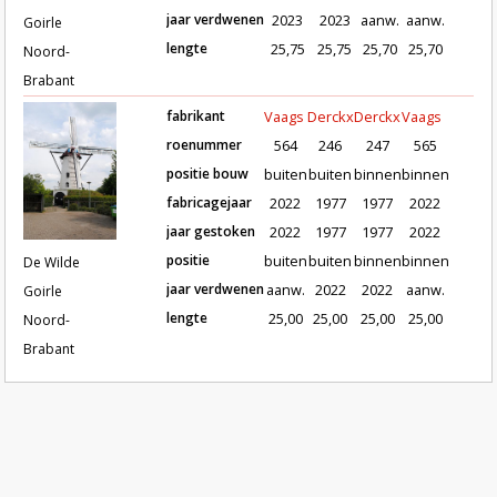
jaar verdwenen
2023
2023
aanw.
aanw.
Goirle
lengte
25,75
25,75
25,70
25,70
Noord-
Brabant
fabrikant
Vaags
Derckx
Derckx
Vaags
roenummer
564
246
247
565
positie bouw
buiten
buiten
binnen
binnen
fabricagejaar
2022
1977
1977
2022
Roeden van molen De Wilde in Goirle (
jaar gestoken
2022
1977
1977
2022
positie
buiten
buiten
binnen
binnen
De Wilde
jaar verdwenen
aanw.
2022
2022
aanw.
Goirle
lengte
25,00
25,00
25,00
25,00
Noord-
Brabant