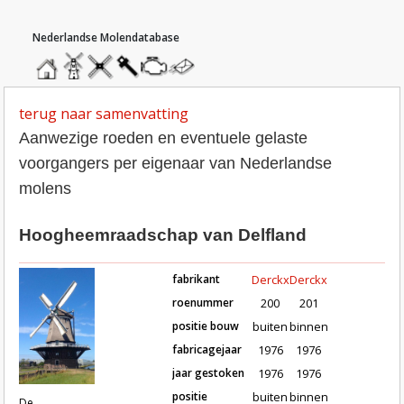
hoofdmenu
home
home
molendatabase
roedendatabase
assendatabase
motorendatabase
stuur
een
bericht
terug naar samenvatting
Aanwezige roeden en eventuele gelaste
voorgangers per eigenaar van Nederlandse
molens
Hoogheemraadschap van Delfland
fabrikant
Derckx
Derckx
roenummer
200
201
positie bouw
buiten
binnen
fabricagejaar
1976
1976
Roeden van molen De Nieuwlandse
jaar gestoken
1976
1976
positie
buiten
binnen
De