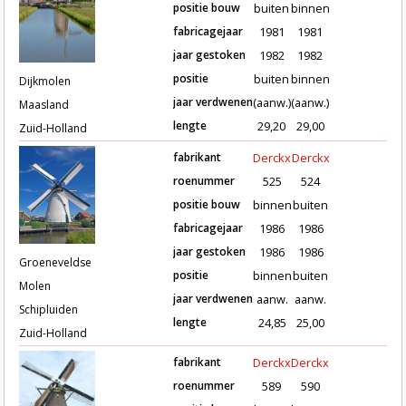
positie bouw
buiten
binnen
fabricagejaar
1981
1981
Roeden van molen Dijkmolen in Ma
jaar gestoken
1982
1982
positie
buiten
binnen
Dijkmolen
jaar verdwenen
(aanw.)
(aanw.)
Maasland
lengte
29,20
29,00
Zuid-Holland
fabrikant
Derckx
Derckx
roenummer
525
524
positie bouw
binnen
buiten
fabricagejaar
1986
1986
Roeden van molen Groeneveldse Mo
jaar gestoken
1986
1986
Groeneveldse
positie
binnen
buiten
Molen
jaar verdwenen
aanw.
aanw.
Schipluiden
lengte
24,85
25,00
Zuid-Holland
fabrikant
Derckx
Derckx
roenummer
589
590