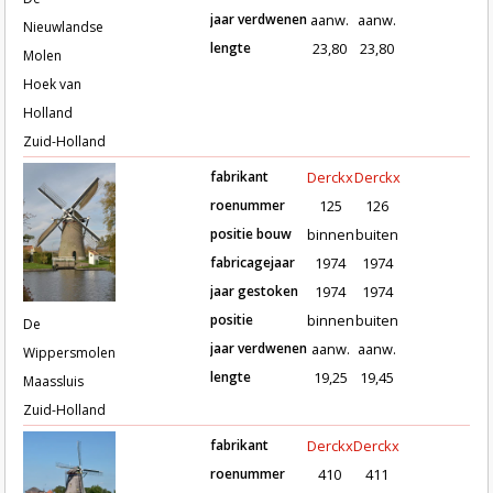
jaar verdwenen
aanw.
aanw.
Nieuwlandse
lengte
23,80
23,80
Molen
Hoek van
Holland
Zuid-Holland
fabrikant
Derckx
Derckx
roenummer
125
126
positie bouw
binnen
buiten
fabricagejaar
1974
1974
Roeden van molen De Wippersmole
jaar gestoken
1974
1974
positie
binnen
buiten
De
jaar verdwenen
aanw.
aanw.
Wippersmolen
lengte
19,25
19,45
Maassluis
Zuid-Holland
fabrikant
Derckx
Derckx
roenummer
410
411