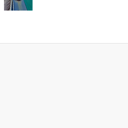
Roeden van molen 't Vliegend Hert in Brielle (Zuid-Holland)