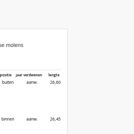
dse molens
positie
jaar verdwenen
lengte
buiten
aanw.
26,60
binnen
aanw.
26,45