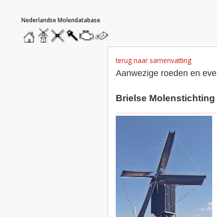
hoofdmenu
home
home
molendatabase
roedendatabase
assendatabase
motorendatabase
stuur
een
bericht
terug naar samenvatting
Aanwezige roeden en even
Brielse Molenstichting