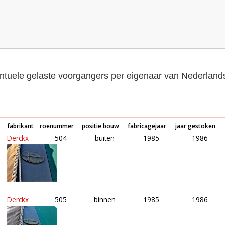
tuele gelaste voorgangers per eigenaar van Nederlan
fabrikant
roenummer
positie bouw
fabricagejaar
jaar gestoken
Derckx
504
buiten
1985
1986
Derckx
505
binnen
1985
1986