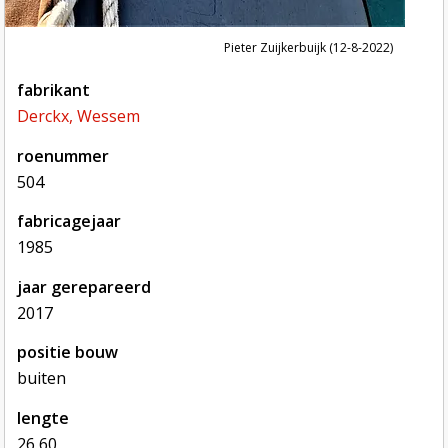
Pieter Zuijkerbuijk (12-8-2022)
fabrikant
Derckx, Wessem
roenummer
504
fabricagejaar
1985
jaar gerepareerd
2017
positie bouw
buiten
lengte
26,60