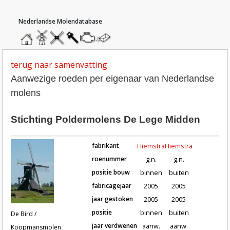
hoofdmenu
home
home
molendatabase
roedendatabase
assendatabase
motorendatabase
stuur
een
bericht
terug naar samenvatting
Aanwezige roeden per eigenaar van Nederlandse
molens
Stichting Poldermolens De Lege Midden
fabrikant
Hiemstra
Hiemstra
roenummer
g.n.
g.n.
positie bouw
binnen
buiten
fabricagejaar
2005
2005
Roeden van molen De Bird / Koopma
jaar gestoken
2005
2005
positie
binnen
buiten
De Bird /
jaar verdwenen
aanw.
aanw.
Koopmansmolen