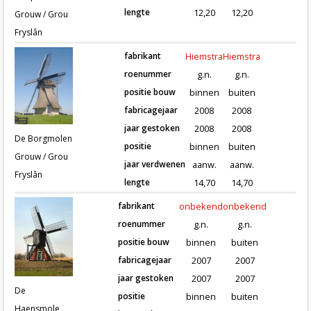
lengte
12,20
12,20
Grouw / Grou
Fryslân
fabrikant
Hiemstra
Hiemstra
roenummer
g.n.
g.n.
positie bouw
binnen
buiten
fabricagejaar
2008
2008
Roeden van molen De Borgmolen in 
jaar gestoken
2008
2008
De Borgmolen
positie
binnen
buiten
Grouw / Grou
jaar verdwenen
aanw.
aanw.
Fryslân
lengte
14,70
14,70
fabrikant
onbekend
onbekend
roenummer
g.n.
g.n.
positie bouw
binnen
buiten
fabricagejaar
2007
2007
Roeden van molen De Haensmole in G
jaar gestoken
2007
2007
De
positie
binnen
buiten
Haensmole