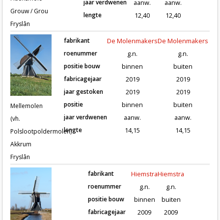
jaar verdwenen
aanw.
aanw.
Grouw / Grou
lengte
12,40
12,40
Fryslân
fabrikant
De Molenmakers
De Molenmakers
roenummer
g.n.
g.n.
positie bouw
binnen
buiten
fabricagejaar
2019
2019
Roeden van molen Mellemolen (vh. Polsloo
jaar gestoken
2019
2019
positie
binnen
buiten
Mellemolen
jaar verdwenen
aanw.
aanw.
(vh.
lengte
14,15
14,15
Polslootpoldermolen)
Akkrum
Fryslân
fabrikant
Hiemstra
Hiemstra
roenummer
g.n.
g.n.
positie bouw
binnen
buiten
fabricagejaar
2009
2009