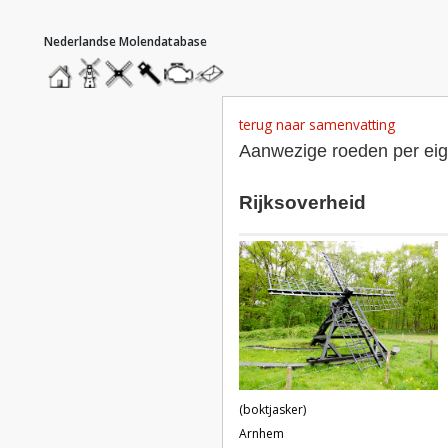
hoofdmenu
home
home
molendatabase
roedendatabase
assendatabase
motorendatabase
stuur
een
bericht
terug naar samenvatting
Aanwezige roeden per ei
Rijksoverheid
(boktjasker)
Arnhem