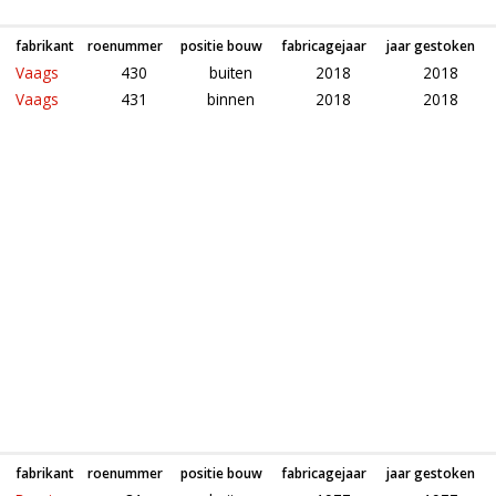
fabrikant
roenummer
positie bouw
fabricagejaar
jaar gestoken
Vaags
430
buiten
2018
2018
Vaags
431
binnen
2018
2018
Roeden van molen Het Fortuin in Arnhem (Gelderland)
fabrikant
roenummer
positie bouw
fabricagejaar
jaar gestoken