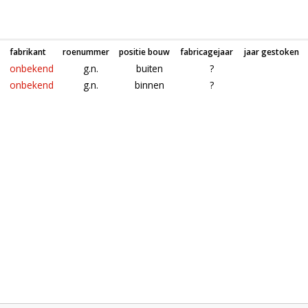
fabrikant
roenummer
positie bouw
fabricagejaar
jaar gestoken
onbekend
g.n.
buiten
?
onbekend
g.n.
binnen
?
Roeden van molen (weidemolen) in Arnhem (Gelderland)