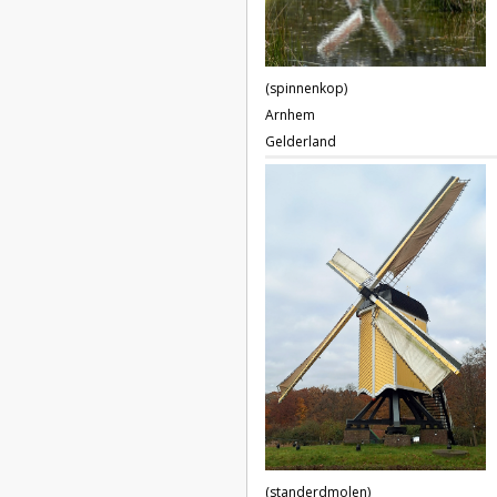
(spinnenkop)
Arnhem
Gelderland
(standerdmolen)