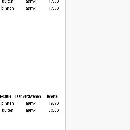
buiten
aanw.
17,50
binnen
aanw.
17,50
positie
jaar verdwenen
lengte
binnen
aanw.
19,90
buiten
aanw.
20,00