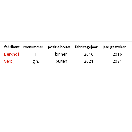
fabrikant
roenummer
positie bouw
fabricagejaar
jaar gestoken
Berkhof
1
binnen
2016
2016
Verbij
g.n.
buiten
2021
2021
Roeden van molen (standerdmolen) in Arnhem (Gelderland)