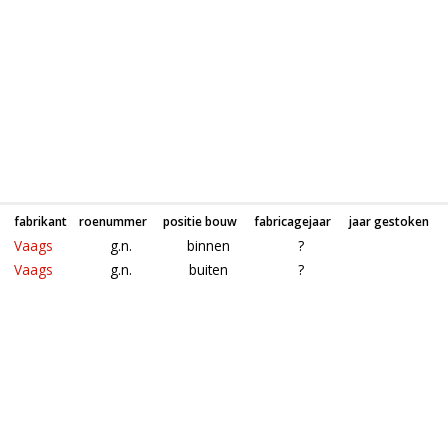
fabrikant
roenummer
positie bouw
fabricagejaar
jaar gestoken
Vaags
g.n.
binnen
?
Vaags
g.n.
buiten
?
Roeden van molen (spinnenkop) in Arnhem (Gelderland)