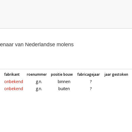
genaar van Nederlandse molens
fabrikant
roenummer
positie bouw
fabricagejaar
jaar gestoken
onbekend
g.n.
binnen
?
onbekend
g.n.
buiten
?
Roeden van molen (boktjasker) in Arnhem (Gelderland)