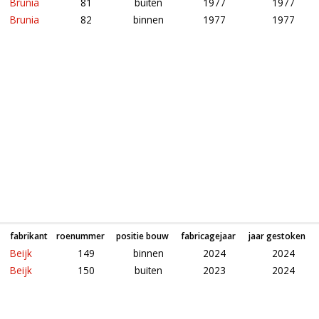
Brunia
81
buiten
1977
1977
Brunia
82
binnen
1977
1977
Roeden van molen Mijn Genoegen in Arnhem (Gelderland)
fabrikant
roenummer
positie bouw
fabricagejaar
jaar gestoken
Beijk
149
binnen
2024
2024
Beijk
150
buiten
2023
2024
Roeden van molen (poldermolen) in Arnhem (Gelderland)