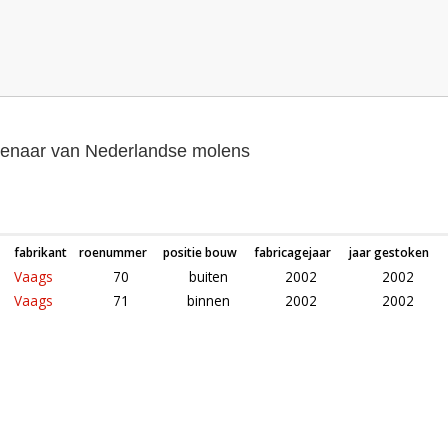
genaar van Nederlandse molens
fabrikant
roenummer
positie bouw
fabricagejaar
jaar gestoken
Vaags
70
buiten
2002
2002
Vaags
71
binnen
2002
2002
Roeden van molen Buitenmolen in Zevenaar (Gelderland)