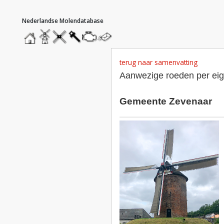
hoofdmenu
home
home
molendatabase
roedendatabase
assendatabase
motorendatabase
stuur
een
bericht
terug naar samenvatting
Aanwezige roeden per ei
Gemeente Zevenaar