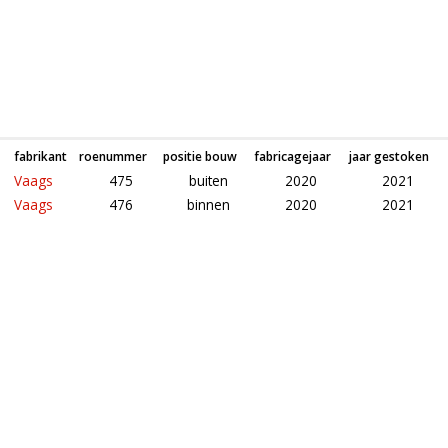
fabrikant
roenummer
positie bouw
fabricagejaar
jaar gestoken
Vaags
475
buiten
2020
2021
Vaags
476
binnen
2020
2021
Roeden van molen De Hoop in Giesbeek (Gelderland)