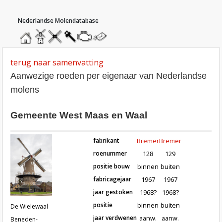
hoofdmenu
home
home
molendatabase
roedendatabase
assendatabase
motorendatabase
stuur
een
bericht
terug naar samenvatting
Aanwezige roeden per eigenaar van Nederlandse
molens
Gemeente West Maas en Waal
fabrikant
Bremer
Bremer
roenummer
128
129
positie bouw
binnen
buiten
fabricagejaar
1967
1967
Roeden van molen De Wielewaal i
jaar gestoken
1968?
1968?
positie
binnen
buiten
De Wielewaal
jaar verdwenen
aanw.
aanw.
Beneden-