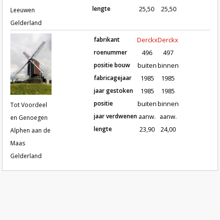
lengte
25,50
25,50
Leeuwen
Gelderland
fabrikant
Derckx
Derckx
roenummer
496
497
positie bouw
buiten
binnen
fabricagejaar
1985
1985
Roeden van molen Tot Voordeel e
jaar gestoken
1985
1985
positie
buiten
binnen
Tot Voordeel
jaar verdwenen
aanw.
aanw.
en Genoegen
lengte
23,90
24,00
Alphen aan de
Maas
Gelderland