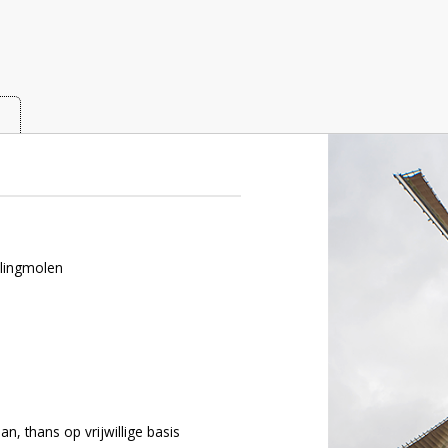
eeuwen
llingmolen
an, thans op vrijwillige basis