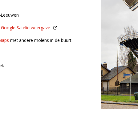
-Leeuwen
n
Google Satelietweergave
de buurt
Maps
met andere molens in de buurt
ek