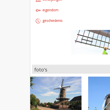
eigendom
geschiedenis
foto's
foto's