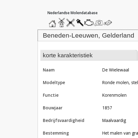
hoofdmenu
home
home
molendatabase
roedendatabase
assendatabase
motorendatabase
stuur
stuur
een
een
Molen De Wielewaal, Beneden-L
foto
bericht
Beneden-Leeuwen, Gelderland
korte karakteristiek
naam
De Wielewaal
modeltype
Ronde molen, ste
functie
korenmolen
bouwjaar
1857
bedrijfsvaardigheid
Maalvaardig
bestemming
Het malen van gra