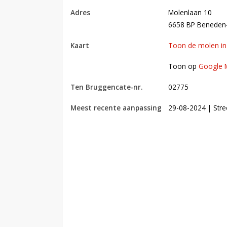
adres
Molenlaan 10
6658 BP Beneden
kaart
Toon de molen i
Toon op Google Maps met andere molens in 
Toon op
Google 
Ten Bruggencate-nr.
02775
Meest recente aanpassing
29-08-2024
| Stre