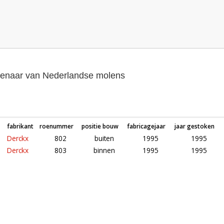
genaar van Nederlandse molens
fabrikant
roenummer
positie bouw
fabricagejaar
jaar gestoken
Derckx
802
buiten
1995
1995
Derckx
803
binnen
1995
1995
Roeden van molen De Besthmenermolen in Ommen (Overijssel)