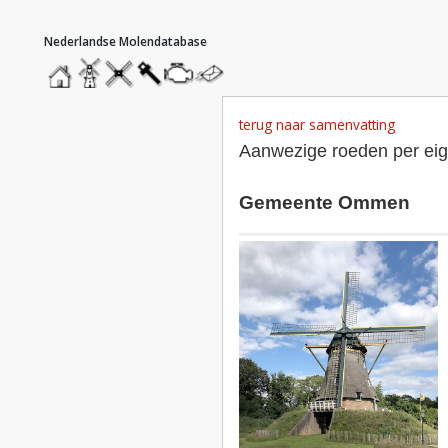
hoofdmenu
home
home
molendatabase
roedendatabase
assendatabase
motorendatabase
stuur
een
bericht
terug naar samenvatting
Aanwezige roeden per ei
Gemeente Ommen