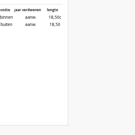
positie
jaar verdwenen
lengte
binnen
aanw.
18,50c
buiten
aanw.
18,50