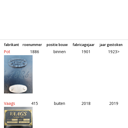
fabrikant
roenummer
positie bouw
fabricagejaar
jaar gestoken
Pot
1886
binnen
1901
1923>
Vaags
415
buiten
2018
2019