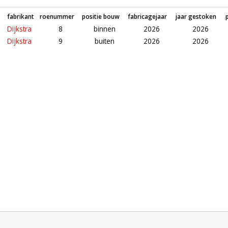
fabrikant
roenummer
positie bouw
fabricagejaar
jaar gestoken
Dijkstra
8
binnen
2026
2026
Dijkstra
9
buiten
2026
2026
Roeden van molen Makkinga's Mölle in Ommen (Overijssel)