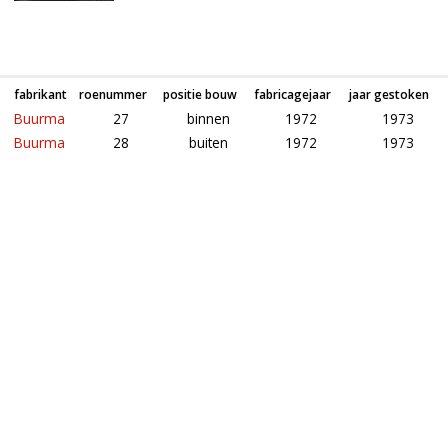
Roeden van molen De Konijnenbelt in Ommen (Overijssel)
fabrikant
roenummer
positie bouw
fabricagejaar
jaar gestoken
Buurma
27
binnen
1972
1973
Buurma
28
buiten
1972
1973
Roeden van molen De Lelie in Ommen (Overijssel)