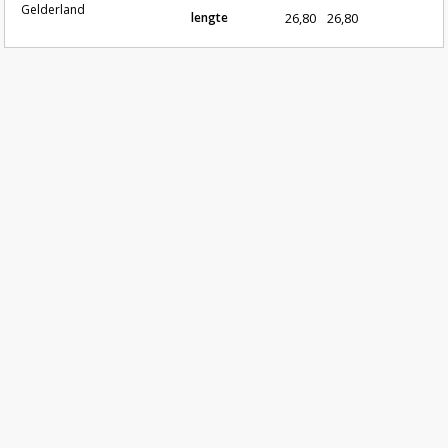
Gelderland
lengte
26,80
26,80