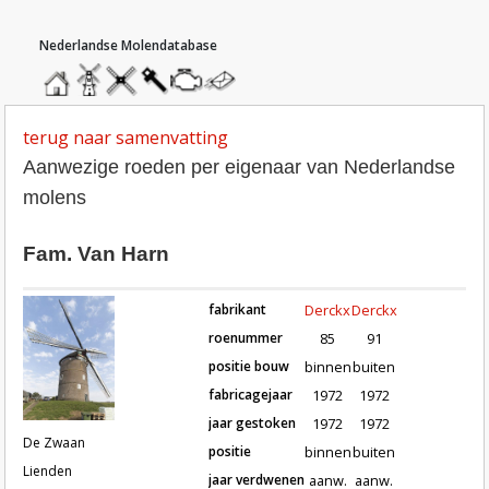
hoofdmenu
home
home
molendatabase
roedendatabase
assendatabase
motorendatabase
stuur
een
bericht
terug naar samenvatting
Aanwezige roeden per eigenaar van Nederlandse
molens
Fam. Van Harn
fabrikant
Derckx
Derckx
roenummer
85
91
positie bouw
binnen
buiten
fabricagejaar
1972
1972
Roeden van molen De Zwaan in Li
jaar gestoken
1972
1972
De Zwaan
positie
binnen
buiten
Lienden
jaar verdwenen
aanw.
aanw.