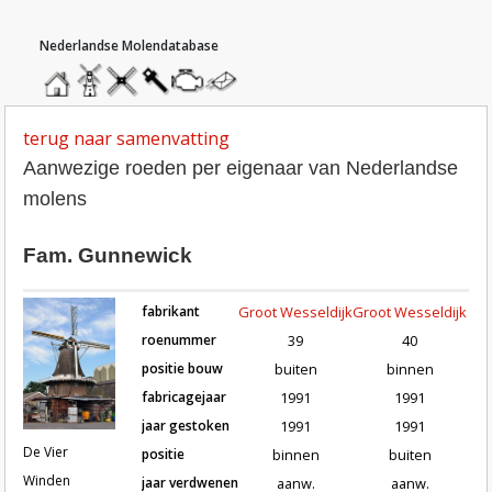
hoofdmenu
home
home
molendatabase
roedendatabase
assendatabase
motorendatabase
stuur
een
bericht
terug naar samenvatting
Aanwezige roeden per eigenaar van Nederlandse
molens
Fam. Gunnewick
fabrikant
Groot Wesseldijk
Groot Wesseldijk
roenummer
39
40
positie bouw
buiten
binnen
fabricagejaar
1991
1991
Roeden van molen De Vier Winden in Vrag
jaar gestoken
1991
1991
De Vier
positie
binnen
buiten
Winden
jaar verdwenen
aanw.
aanw.