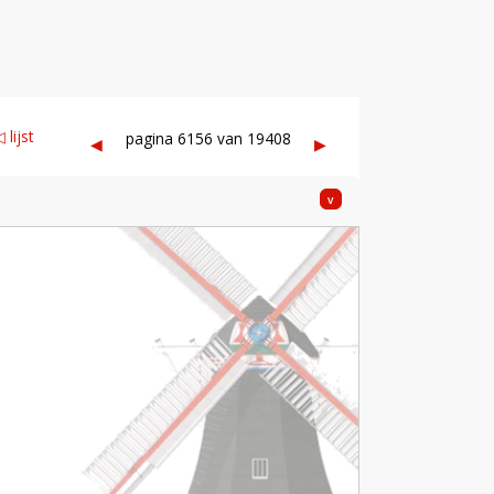
 lijst
pagina 6156 van 19408
◀︎
▶︎
v