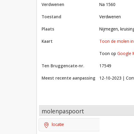
verdwenen
na 1560
toestand
verdwenen
plaats
Nijmegen, kruisi
kaart
Toon de molen i
Toon op Google Maps met andere molens in 
Toon op
Google 
Ten Bruggencate-nr.
17549
Meest recente aanpassing
12-10-2023
| Con
molenpaspoort
locatie