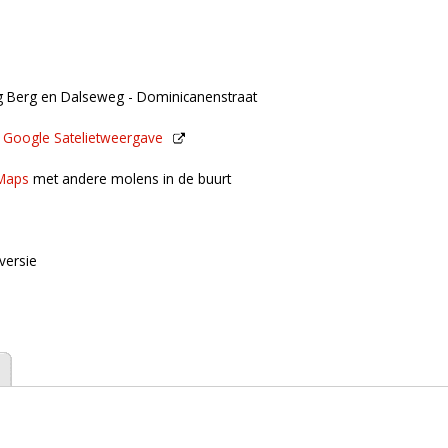
ng Berg en Dalseweg - Dominicanenstraat
n
Google Satelietweergave
de buurt
Maps
met andere molens in de buurt
versie