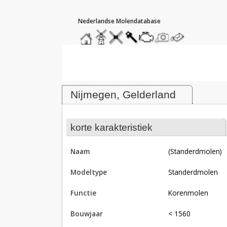
hoofdmenu
home
home
molendatabase
roedendatabase
assendatabase
motorendatabase
stuur
stuur
een
een
Molen (standerdmolen), Nijmegen
foto
bericht
Nijmegen, Gelderland
korte karakteristiek
naam
(standerdmolen)
modeltype
Standerdmolen
functie
korenmolen
bouwjaar
< 1560