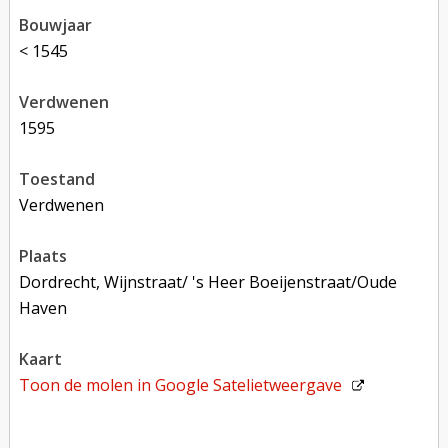
bouwjaar
< 1545
verdwenen
1595
toestand
verdwenen
plaats
Dordrecht, Wijnstraat/ 's Heer Boeijenstraat/Oude
Haven
kaart
Toon de molen in
Google Satelietweergave
Toon op Google Maps met andere molens in de buurt