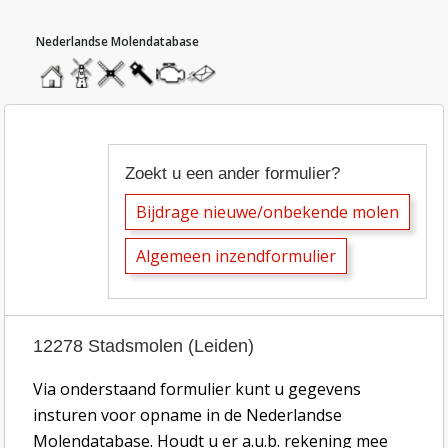
hoofdmenu
home
home
molendatabase
roedendatabase
assendatabase
motorendatabase
stuur
een
bericht
inzend-formulier tekstbijdragen molen
Zoekt u een ander formulier?
Bijdrage nieuwe/onbekende molen
Algemeen inzendformulier
12278 Stadsmolen (Leiden)
Via onderstaand formulier kunt u gegevens
insturen voor opname in de Nederlandse
Molendatabase. Houdt u er a.u.b. rekening mee