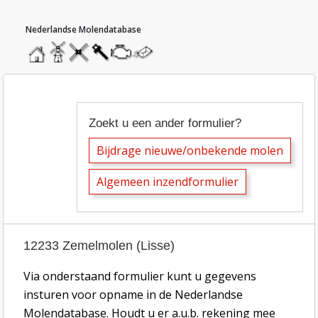
hoofdmenu
home
home
molendatabase
roedendatabase
assendatabase
motorendatabase
stuur
een
bericht
inzend-formulier tekstbijdragen molen
Zoekt u een ander formulier?
Bijdrage nieuwe/onbekende molen
Algemeen inzendformulier
12233 Zemelmolen (Lisse)
Via onderstaand formulier kunt u gegevens
insturen voor opname in de Nederlandse
Molendatabase. Houdt u er a.u.b. rekening mee