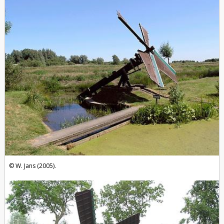
foto's
W. Jans (2005).