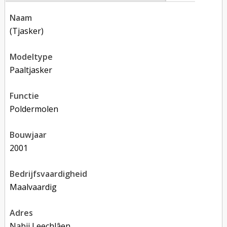
naam
(tjasker)
modeltype
paaltjasker
functie
poldermolen
bouwjaar
2001
bedrijfsvaardigheid
Maalvaardig
adres
Nabij Leechlâen