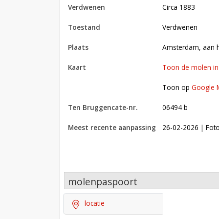
verdwenen
circa 1883
toestand
verdwenen
plaats
Amsterdam, aan 
kaart
Toon de molen i
Toon op Google Maps met andere molens in 
Toon op
Google 
Ten Bruggencate-nr.
06494 b
Meest recente aanpassing
26-02-2026
| Fot
molenpaspoort
locatie