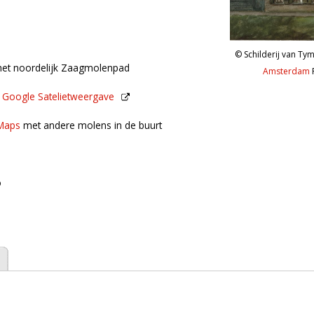
Schilderij van Ty
het noordelijk Zaagmolenpad
Amsterdam
n
Google Satelietweergave
de buurt
Maps
met andere molens in de buurt
o