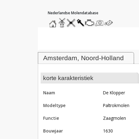
hoofdmenu
home
home
molendatabase
roedendatabase
assendatabase
motorendatabase
stuur
stuur
een
een
Molen De Klopper, Amsterdam
foto
bericht
Amsterdam, Noord-Holland
korte karakteristiek
naam
De Klopper
modeltype
Paltrokmolen
functie
zaagmolen
bouwjaar
1630