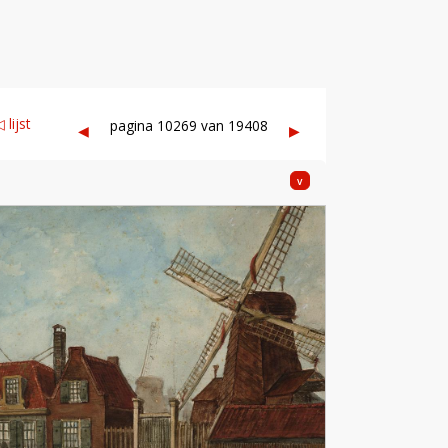
 lijst
pagina 10269 van 19408
◀︎
▶︎
v