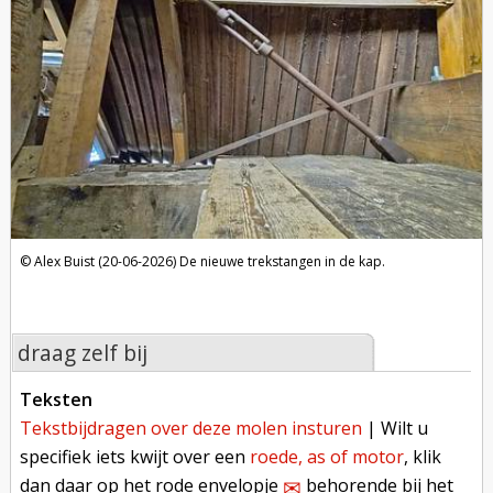
Alex Buist (20-06-2026)
De nieuwe trekstangen in de kap.
draag zelf bij
teksten
tekstbijdragen over deze molen insturen
| Wilt u
specifiek iets kwijt over een
roede, as of motor
, klik
dan daar op het rode envelopje
behorende bij het
✉︎