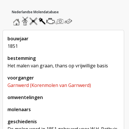
hoofdmenu
home
home
molendatabase
roedendatabase
assendatabase
motorendatabase
stuur
stuur
een
een
foto
bericht
bouwjaar
1851
bestemming
Het malen van graan, thans op vrijwillige basis
voorganger
Garnwerd (Korenmolen van Garnwerd)
omwentelingen
molenaars
geschiedenis