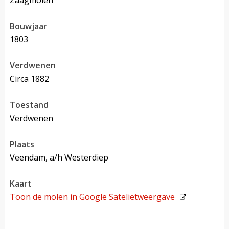
zaagmolen
bouwjaar
1803
verdwenen
circa 1882
toestand
verdwenen
plaats
Veendam, a/h Westerdiep
kaart
Toon de molen in
Google Satelietweergave
Toon op Google Maps met andere molens in de buurt