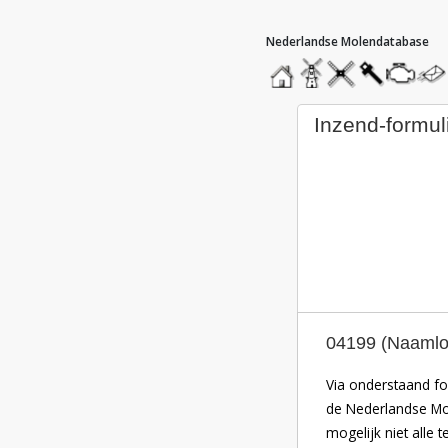
hoofdmenu
home
home
molendatabase
roedendatabase
assendatabas
motorend
stuur
een
beric
inzend-formul
04199 (Naamlo
Via onderstaand fo
de Nederlandse Mol
mogelijk niet alle 