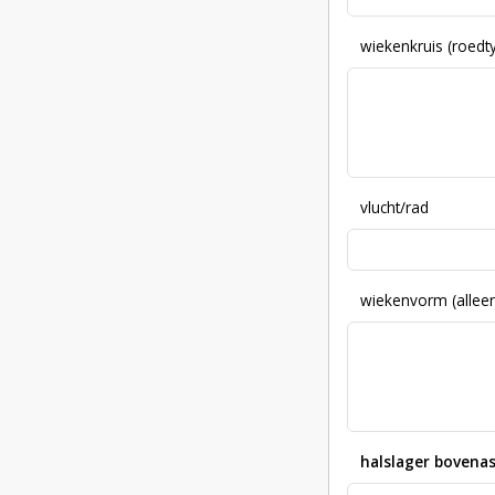
wiekenkruis (roed
vlucht/rad
wiekenvorm (alleen
halslager bovenas