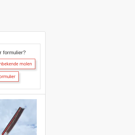
r formulier?
onbekende molen
ormulier