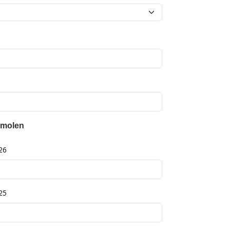
 molen
26
25